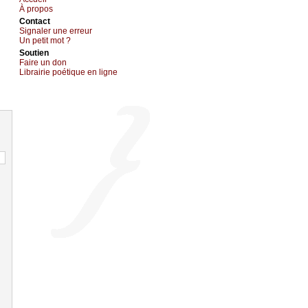
À prоpos
Cоntact
Signaler une errеur
Un pеtit mоt ?
Sоutien
Fаirе un dоn
Librairiе pоétique en lignе