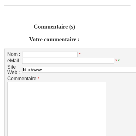
Commentaire (s)
Votre commentaire :
Nom :
*
eMail :
*
*
Site
Web :
Commentaire
:
*