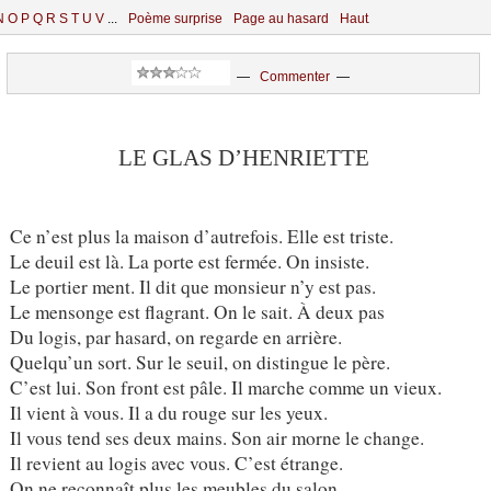
N
O
P
Q
R
S
T
U
V
...
Poème surprise
Page au hasard
Haut
—
Commenter
—
LE GLAS D’HENRIETTE
Ce n’est plus la maison d’autrefois. Elle est triste.
Le deuil est là. La porte est fermée. On insiste.
Le portier ment. Il dit que monsieur n’y est pas.
Le mensonge est flagrant. On le sait. À deux pas
Du logis, par hasard, on regarde en arrière.
Quelqu’un sort. Sur le seuil, on distingue le père.
C’est lui. Son front est pâle. Il marche comme un vieux.
Il vient à vous. Il a du rouge sur les yeux.
Il vous tend ses deux mains. Son air morne le change.
Il revient au logis avec vous. C’est étrange.
On ne reconnaît plus les meubles du salon.