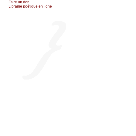
Fаirе un dоn
Librairiе pоétique en lignе