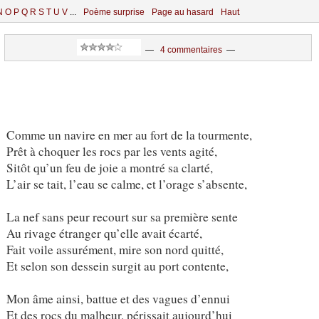
N
O
P
Q
R
S
T
U
V
...
Poème surprise
Page au hasard
Haut
—
4 commentaires
—
Comme un navire en mer au fort de la tourmente,
Prêt à choquer les rocs par les vents agité,
Sitôt qu’un feu de joie a montré sa clarté,
L’air se tait, l’eau se calme, et l’orage s’absente,
La nef sans peur recourt sur sa première sente
Au rivage étranger qu’elle avait écarté,
Fait voile assurément, mire son nord quitté,
Et selon son dessein surgit au port contente,
Mon âme ainsi, battue et des vagues d’ennui
Et des rocs du malheur, périssait aujourd
’
hui