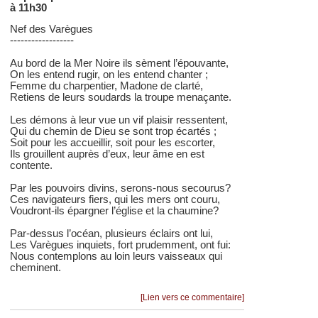
à 11h30
Nef des Varègues
------------------
Au bord de la Mer Noire ils sèment l’épouvante,
On les entend rugir, on les entend chanter ;
Femme du charpentier, Madone de clarté,
Retiens de leurs soudards la troupe menaçante.
Les démons à leur vue un vif plaisir ressentent,
Qui du chemin de Dieu se sont trop écartés ;
Soit pour les accueillir, soit pour les escorter,
Ils grouillent auprès d’eux, leur âme en est
contente.
Par les pouvoirs divins, serons-nous secourus?
Ces navigateurs fiers, qui les mers ont couru,
Voudront-ils épargner l’église et la chaumine?
Par-dessus l’océan, plusieurs éclairs ont lui,
Les Varègues inquiets, fort prudemment, ont fui:
Nous contemplons au loin leurs vaisseaux qui
cheminent.
[Lien vers ce commentaire]