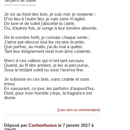
Serpent de sable
----------------------
Je vis au fond des bois, je suis noir, je serpente ;
D’un lieu à l’autre lieu, je vais sans m’agiter,
De lune et de soleil j’absorbe la clarté,
Ou, d’autres fois, je songe à leur lumière absente.
De la sombre forêt, je connais chaque sente ;
J’aime par-dessus tout les recoins écartés
Que parfois, au matin, j’ai du mal à quitter,
Tant leur éloignement rend mon âme contente.
Merci à ces vallons qui m’ont tant secouru
Quand, au fil des années, je les ai parcourus,
Sous le brûlant soleil ou sous l’averse fine.
Je subsiste en ces bois, sans crainte et sans
ennui,
En savourant, ce jour, les parfums d’aujourd’hui,
Dont, pour mon humble corps, la fragrance est
divine.
[Lien vers ce commentaire]
Déposé par
Cochonfucius
le 7 janvier 2017 à
10h03