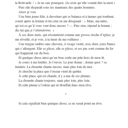
la Bolivarde ! » Je ne sais pourquoi. (Je crois qu’elle voulait dire la mort.)
Puis elle disparaît sous les manteaux des quatre hommes.
Alors je vois
Une bien jeune fille, à chevelure qui se balance et à larmes qui tombent,
courir après la femme et lui crier en me désignant : « Mais, ma mère,
qu’est-ce qu’il vous veut donc encore ? — Plus rien, répond la femme ;
dis-lui que
je l’abandonne.
»
À ces deux mots, qui résonnèrent comme une grosse cloche d’église, je
me réveille, et je vois, à la lueur de ma veilleuse :
Une longue ombre sans cheveux, à visage violet, avec deux yeux blancs
qui s’allongent. Elle se glisse, elle se glisse, et ses pas sont comme du fer
qui frapperait sur du bois.
Et quelque chose ainsi qu’un bras roide me jette hors de mon lit.
Je cours à ma fenêtre. Je l’ouvre. Le jour donne ; donne quoi ? sa
lumière. La chouette chante encore, mais plus loin de moi.
Je cherche la place que l’oiseau vient de quitter.
À cette place, qui est chaude, il y a une de ses plumes.
La chouette chante toujours, mais plus loin, plus loin.
Et cette plume a l’odeur qui m’étouffait dans mon rêve.
*
Si cela signifiait bien quelque chose, ce ne serait point un rêve.