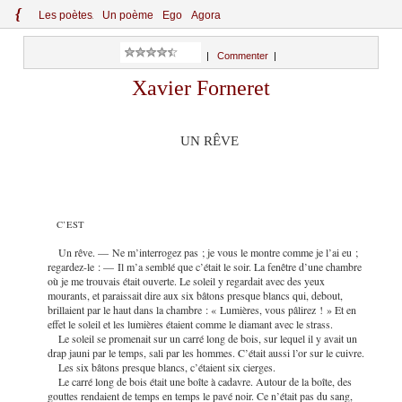
{
Le
s
po
èt
es
Un poème
Ego
Agora
|
Commenter
|
Xavier Forneret
UN RÊVE
C’EST
Un rêve. — Ne m’interrogez pas ; je vous le montre comme je l’ai eu ;
regardez-le : — Il m’a semblé que c’était le soir. La fenêtre d’une chambre
où je me trouvais était ouverte. Le soleil y regardait avec des yeux
mourants, et paraissait dire aux six bâtons presque blancs qui, debout,
brillaient par le haut dans la chambre : « Lumières, vous pâlirez ! » Et en
effet le soleil et les lumières étaient comme le diamant avec le strass.
Le soleil se promenait sur un carré long de bois, sur lequel il y avait un
drap jauni par le temps, sali par les hommes. C’était aussi l’or sur le cuivre.
Les six bâtons presque blancs, c’étaient six cierges.
Le carré long de bois était une boîte à cadavre. Autour de la boîte, des
gouttes rendaient de temps en temps le pavé noir. Ce n’était pas du sang,