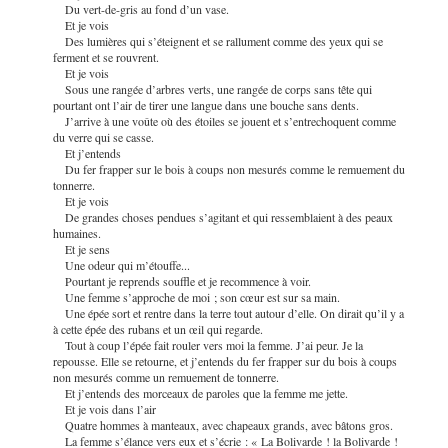
Du vert-de-gris au fond d’un vase.
Et je vois
Des lumières qui s’éteignent et se rallument comme des yeux qui se
ferment et se rouvrent.
Et je vois
Sous une rangée d’arbres verts, une rangée de corps sans tête qui
pourtant ont l’air de tirer une langue dans une bouche sans dents.
J’arrive à une voûte où des étoiles se jouent et s’entrechoquent comme
du verre qui se casse.
Et j’entends
Du fer frapper sur le bois à coups non mesurés comme le remuement du
tonnerre.
Et je vois
De grandes choses pendues s’agitant et qui ressemblaient à des peaux
humaines.
Et je sens
Une odeur qui m’étouffe...
Pourtant je reprends souffle et je recommence à voir.
Une femme s’approche de moi ; son cœur est sur sa main.
Une épée sort et rentre dans la terre tout autour d’elle. On dirait qu’il y a
à cette épée des rubans et un œil qui regarde.
Tout à coup l’épée fait rouler vers moi la femme. J’ai peur. Je la
repousse. Elle se retourne, et j’entends du fer frapper sur du bois à coups
non mesurés comme un remuement de tonnerre.
Et j’entends des morceaux de paroles que la femme me jette.
Et je vois dans l’air
Quatre hommes à manteaux, avec chapeaux grands, avec bâtons gros.
La femme s’élance vers eux et s’écrie : « La Bolivarde ! la Bolivarde !