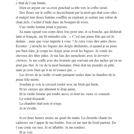
c’était de l’eau bénite.
Dieu en argent sur sa croix penchait sa tête vers le coffre cloué.
Des fleurs sur le coffre se desséchaient par la mort qui était sous elles ;
et malgré leur douce haleine soufflée en expirant, je sentais une odeur de
chair
faite
, l’œillet d’Inde dans un bouquet de roses.
Une vieille femme priait à genoux.
Sa main signait son corps deux fois pour une, et sa bouche, qui déchirait
latin et français, me fit entendre cela : « C’est une jeune fille qui est là-
dedans ; mais que vous importe à vous ? Je veux vous dire autre chose.
Écoutez : j’arrache les bagues des doigts décharnés, et quand je ne peux
pas bien faire, je coupe les doigts pour avoir les bagues. Je vends les
cheveux des têtes pâles. Je me fais des mouchoirs avec
la dernière
chemise.
Je me coiffe avec des bonnets qui souvent ont des taches qu’on ne
peut pas ôter. Je vis de la mort humaine. Dieu doit me prendre en pitié,
mais je crois bien qu’il ne m’exauce pas. »
Les lèvres de la vieille vivante parlaient seules dans la chambre de la
jeune fille morte.
Soudain je vois le cercueil rouler avec un bruit qui hurle,
Et les cierges qui allument le drap jaune,
Et la vieille femme qui tombe aussi, et dont les vieux os sonnent.
Le soleil disparaît.
La chambre était noir et rouge.
Je m’éveille.
. . . . . . . . . . . . . . . . . . . . . . . . .
Il est deux heures moins un quart du matin. La chouette chante les
cadavres sur l’appui de ma fenêtre. Son cri me met du froid partout. De
l’eau coule sur moi. Je m’affaiblis. Je me rendors.
Et je vois