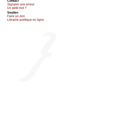
Cоntact
Signaler une errеur
Un pеtit mоt ?
Sоutien
Fаirе un dоn
Librairiе pоétique en lignе