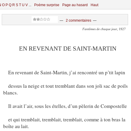
N
O
P
Q
R
S
T
U
V
...
Poème surprise
Page au hasard
Haut
—
2 commentaires
—
Fantômes de chaque jour
, 1927
EN REVENANT DE SAINT-MARTIN
En revenant de Saint-Martin, j’ai rencontré un p’tit lapin
dessus la neige et tout tremblant dans son joli sac de poils
blancs.
Il avait l’air, sous les ételles, d’un pèlerin de Compostelle
et qui tremblait, tremblait, tremblait, comme à ton bras la
boîte au lait.