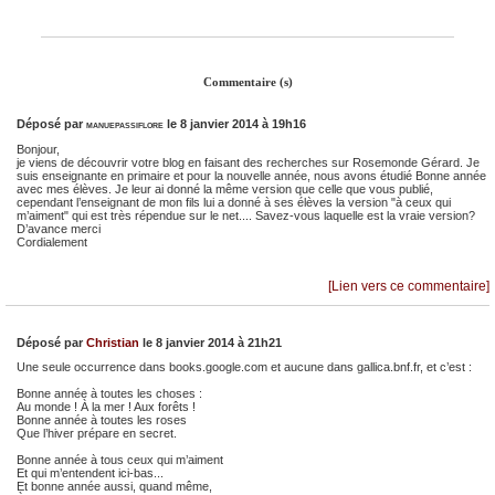
Commentaire (s)
Déposé par
manuepassiflore
le 8 janvier 2014 à 19h16
Bonjour,
je viens de découvrir votre blog en faisant des recherches sur Rosemonde Gérard. Je
suis enseignante en primaire et pour la nouvelle année, nous avons étudié Bonne année
avec mes élèves. Je leur ai donné la même version que celle que vous publié,
cependant l’enseignant de mon fils lui a donné à ses élèves la version "à ceux qui
m’aiment" qui est très répendue sur le net.... Savez-vous laquelle est la vraie version?
D’avance merci
Cordialement
[Lien vers ce commentaire]
Déposé par
Christian
le 8 janvier 2014 à 21h21
Une seule occurrence dans books.google.com et aucune dans gallica.bnf.fr, et c’est :
Bonne année à toutes les choses :
Au monde ! À la mer ! Aux forêts !
Bonne année à toutes les roses
Que l’hiver prépare en secret.
Bonne année à tous ceux qui m’aiment
Et qui m’entendent ici-bas...
Et bonne année aussi, quand même,