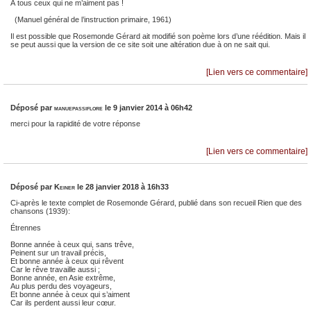
À tous ceux qui ne m’aiment pas !
(Manuel général de l’instruction primaire, 1961)
Il est possible que Rosemonde Gérard ait modifié son poème lors d’une réédition. Mais il
se peut aussi que la version de ce site soit une altération due à on ne sait qui.
[Lien vers ce commentaire]
Déposé par
manuepassiflore
le 9 janvier 2014 à 06h42
merci pour la rapidité de votre réponse
[Lien vers ce commentaire]
Déposé par
Keiner
le 28 janvier 2018 à 16h33
Ci-après le texte complet de Rosemonde Gérard, publié dans son recueil Rien que des
chansons (1939):
Étrennes
Bonne année à ceux qui, sans trêve,
Peinent sur un travail précis,
Et bonne année à ceux qui rêvent
Car le rêve travaille aussi ;
Bonne année, en Asie extrême,
Au plus perdu des voyageurs,
Et bonne année à ceux qui s’aiment
Car ils perdent aussi leur cœur.