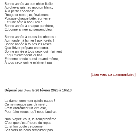
Bonne année au bon chien fidèle,
Au cheval gris, au mouton blanc,
À la petite coccinelle
Rouge et noire ; et, finalement,
Puisque chaque bête, sur terre,
Est une bête à bon Dieu :
Bonne année à chaque panthère,
Et bonne année au serpent bleu.
Bonne année à toutes les choses :
Au monde ! à la mer ! aux forêts !
Bonne année à toutes les roses
Que l’hiver prépare en secret.
Bonne année à tous ceux qui m’aiment
Et qui m’entendent ici-bas…
Et bonne année aussi, quand même,
À tous ceux qui ne m’aiment pas !
[Lien vers ce commentaire]
Déposé par
Jadis
le 26 février 2025 à 16h13
La dame, comment qu’elle cause !
Ça ne manque pas d’intérêt ;
C’est carrément un virtuose,
Pour faire mieux, qu’il nous faudrait.
Non, voyez-vous, le seul problème
C’est que c’est l’heure du repas
Et, si l’on goûte ce poème,
Ses vers ne nous rempliront pas.