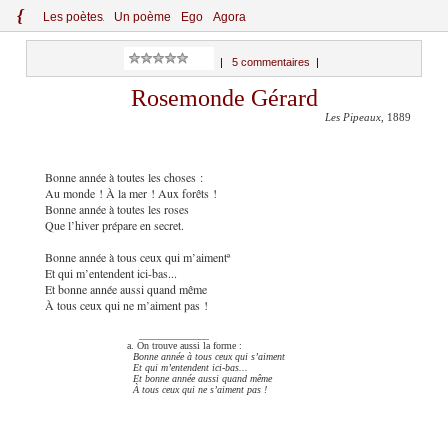
{
Le
s
po
èt
es
Un poème
Ego
Agora
|
5 commentaires
|
Rosemonde Gérard
Les Pipeaux
, 1889
Bonne année à toutes les choses :
Au monde ! À la mer ! Aux forêts !
Bonne année à toutes les roses
Que l’hiver prépare en secret.
Bonne année à tous ceux qui m’aimentª
Et qui m’entendent ici-bas...
Et bonne année aussi quand même
À tous ceux qui ne m’aiment pas !
______________
a. On trouve aussi la forme :
Bonne année à tous ceux qui s’aiment
Et qui m’entendent ici-bas...
Et bonne année aussi quand même
À tous ceux qui ne s’aiment pas !