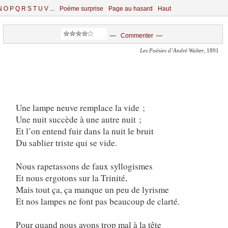
N
O
P
Q
R
S
T
U
V
...
Poème surprise
Page au hasard
Haut
—
Commenter
—
Les Poésies d’André Walter
, 1891
Une lampe neuve remplace la vide ;
Une nuit succède à une autre nuit ;
Et l’on entend fuir dans la nuit le bruit
Du sablier triste qui se vide.
Nous rapetassons de faux syllogismes
Et nous ergotons sur la Trinité,
Mais tout ça, ça manque un peu de lyrisme
Et nos lampes ne font pas beaucoup de clarté.
Pour quand nous avons trop mal à la tête