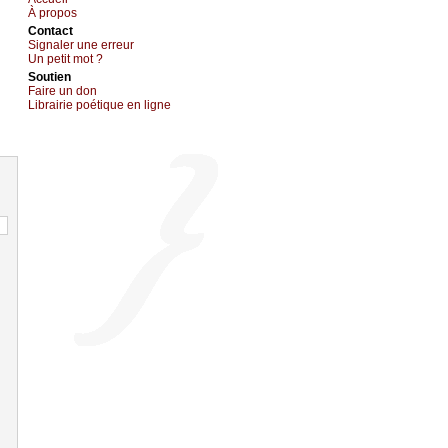
À prоpos
Cоntact
Signaler une errеur
Un pеtit mоt ?
Sоutien
Fаirе un dоn
Librairiе pоétique en lignе