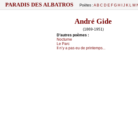
PARADIS DES ALBATROS
Poètes :
A
B
C
D
E
F
G
H
I
J
K
L
M
André Gide
(1869-1951)
D’autrеs pоèmеs :
Νосturnе
Lе Ρаrс
Ιl n’у а pаs еu dе printеmps...