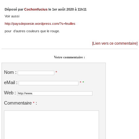
Déposé par
Cochonfucius
le 1er août 2020 à 11h11
Voir aussi
http://paysdepoesie.wordpress.com/?s=feuilles
pour d’autres couleurs que le rouge.
[Lien vers ce commentaire]
Votre commentaire :
Nom :
*
eMail :
*
*
Web :
Commentaire
:
*