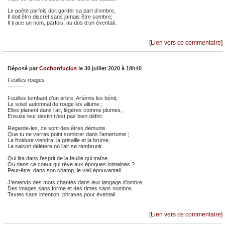
Le poète parfois doit garder sa part d’ombre,
Il doit être discret sans jamais être sombre;
Il trace un nom, parfois, au dos d’un éventail.
[Lien vers ce commentaire]
Déposé par
Cochonfucius
le 30 juillet 2020 à 18h40
Feuilles rouges
--------
Feuilles tombant d’un arbre, Artémis les bénit,
Le soleil automnal de rouge les allume ;
Elles planent dans l’air, légères comme plumes,
Ensuite leur destin n’est pas bien défini.
Regarde-les, ce sont des êtres démunis
Que tu ne verras point sombrer dans l’amertume ;
La froidure viendra, la grisaille et la brume,
La saison délétère où l’air se rembrunit.
Qui lira dans l’esprit de la feuille qui traîne,
Ou dans ce coeur qui rêve aux époques lointaines ?
Peut-être, dans son champ, le vieil épouvantail.
J’entends des mots chantés dans leur langage d’ombre,
Des images sans forme et des rimes sans nombre,
Textes sans intention, phrases pour éventail.
[Lien vers ce commentaire]