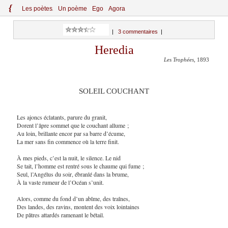
{
Le
s
po
èt
es
Un poème
Ego
Agora
|
3 commentaires
|
Heredia
Les Trophées
, 1893
SOLEIL COUCHANT
Les ajoncs éclatants, parure du granit,
Dorent l’âpre sommet que le couchant allume ;
Au loin, brillante encor par sa barre d’écume,
La mer sans fin commence où la terre finit.
À mes pieds, c’est la nuit, le silence. Le nid
Se tait, l’homme est rentré sous le chaume qui fume ;
Seul, l’Angélus du soir, ébranlé dans la brume,
À la vaste rumeur de l’Océan s’unit.
Alors, comme du fond d’un abîme, des traînes,
Des landes, des ravins, montent des voix lointaines
De pâtres attardés ramenant le bétail.