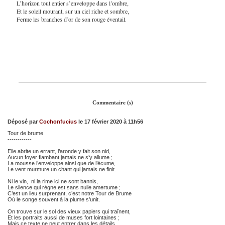
L’horizon tout entier s’enveloppe dans l’ombre,
Et le soleil mourant, sur un ciel riche et sombre,
Ferme les branches d’or de son rouge éventail.
Commentaire (s)
Déposé par
Cochonfucius
le 17 février 2020 à 11h56
Tour de brume
------------
Elle abrite un errant, l’aronde y fait son nid,
Aucun foyer flambant jamais ne s’y allume ;
La mousse l’enveloppe ainsi que de l’écume,
Le vent murmure un chant qui jamais ne finit.
Ni le vin, ni la rime ici ne sont bannis,
Le silence qui règne est sans nulle amertume ;
C’est un lieu surprenant, c’est notre Tour de Brume
Où le songe souvent à la plume s’unit.
On trouve sur le sol des vieux papiers qui traînent,
Et les portraits aussi de muses fort lointaines ;
Mais ce texte ne peut entrer dans les détails.