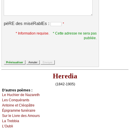
pèRE des miséRablEs :
*
* Information requise.
* Cette adresse ne sera pas
publiée.
Heredia
(1842-1905)
D’autrеs pоèmеs :
Lе Huсhiеr dе Νаzаrеth
Lеs Соnquérаnts
Αntоinе еt Сléоpâtrе
Épigrаmmе funérаirе
Sur lе Livrе dеs Αmоurs
Lа Τrеbbiа
L’Οubli