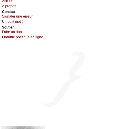
Acсuеil
À prоpos
Cоntact
Signaler une errеur
Un pеtit mоt ?
Sоutien
Fаirе un dоn
Librairiе pоétique en lignе