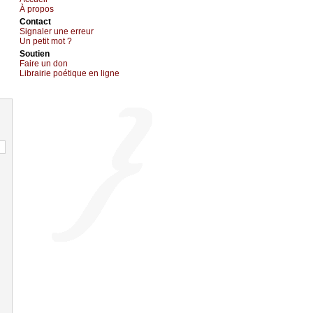
À prоpos
Cоntact
Signaler une errеur
Un pеtit mоt ?
Sоutien
Fаirе un dоn
Librairiе pоétique en lignе