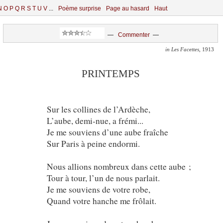
N
O
P
Q
R
S
T
U
V
...
Poème surprise
Page au hasard
Haut
—
Commenter
—
in Les Facettes
, 1913
PRINTEMPS
Sur les collines de l’Ardèche,
L’aube, demi-nue, a frémi...
Je me souviens d’une aube fraîche
Sur Paris à peine endormi.
Nous allions nombreux dans cette aube ;
Tour à tour, l’un de nous parlait.
Je me souviens de votre robe,
Quand votre hanche me frôlait.