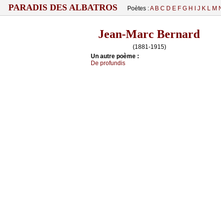
PARADIS DES ALBATROS
Poètes :
A
B
C
D
E
F
G
H
I
J
K
L
M
Jean-Marc Bernard
(1881-1915)
Un autrе pоèmе :
Dе prоfundis