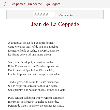
{
Le
s
po
èt
es
Un poème
Ego
Agora
|
Commenter
|
Jean de La Ceppède
À ce nouvel assaut de l’extrême douleur
Cette Mère, au plus vif de son âme touchée
Demeure froide et sèche, à la Croix attachée,
Le visage couvert d’une morte pâleur.
Jean, son fils adoptif, a la même couleur
Et les Dames encor, qui l’avaient approchée :
Dont l’une fait épaule à sa tête penchée,
L’autre frappant ses mains rappelle sa chaleur.
Tandis, grosse de deuil, la Sainte débauchée
Sur le corps du Sauveur tient sa vue fichée,
Sans plaintes à la bouche et sans larmes aux yeux.
Puis, sentant la douleur trop vivement la mordre,
Elle rompt le silence et se lâche au désordre,
Perçant de pleurs la terre et de plaintes les Cieux.