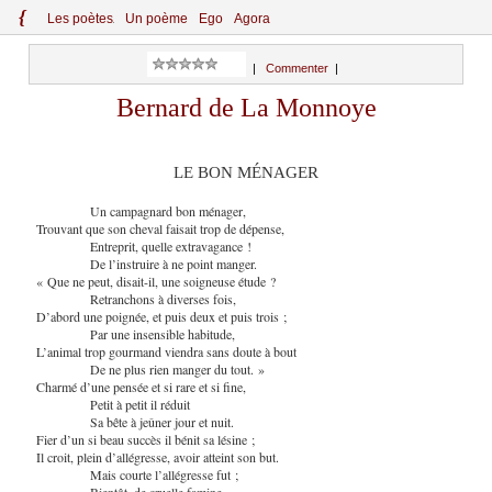
{
Le
s
po
èt
es
Un poème
Ego
Agora
|
Commenter
|
Bernard de La Monnoye
LE BON MÉNAGER
Un campagnard bon ménager,
Trouvant que son cheval faisait trop de dépense,
Entreprit, quelle extravagance !
De l’instruire à ne point manger.
« Que ne peut, disait-il, une soigneuse étude ?
Retranchons à diverses fois,
D’abord une poignée, et puis deux et puis trois ;
Par une insensible habitude,
L’animal trop gourmand viendra sans doute à bout
De ne plus rien manger du tout. »
Charmé d’une pensée et si rare et si fine,
Petit à petit il réduit
Sa bête à jeûner jour et nuit.
Fier d’un si beau succès il bénit sa lésine ;
Il croit, plein d’allégresse, avoir atteint son but.
Mais courte l’allégresse fut ;
Bientôt, de cruelle famine,