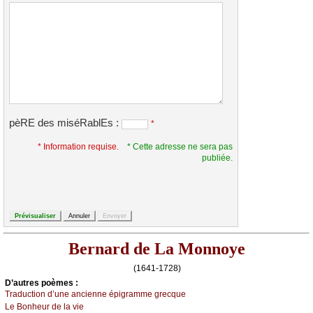
pèRE des miséRablEs :
*
* Information requise.
* Cette adresse ne sera pas
publiée.
Bernard de La Monnoye
(1641-1728)
D’autrеs pоèmеs :
Τrаduсtiоn d’unе аnсiеnnе épigrаmmе grесquе
Lе Βоnhеur dе lа viе