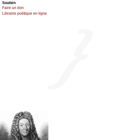
Sоutien
Fаirе un dоn
Librairiе pоétique en lignе