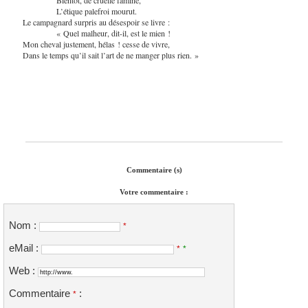
L’étique palefroi mourut.
Le campagnard surpris au désespoir se livre :
« Quel malheur, dit-il, est le mien !
Mon cheval justement, hélas ! cesse de vivre,
Dans le temps qu’il sait l’art de ne manger plus rien. »
Commentaire (s)
Votre commentaire :
Nom :
*
eMail :
*
*
Web :
Commentaire
:
*