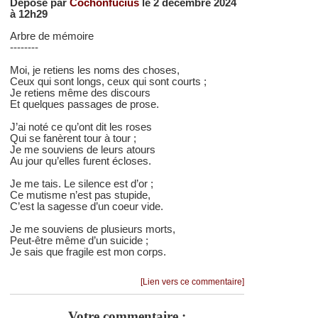
Déposé par
Cochonfucius
le 2 décembre 2024
à 12h29
Arbre de mémoire
--------
Moi, je retiens les noms des choses,
Ceux qui sont longs, ceux qui sont courts ;
Je retiens même des discours
Et quelques passages de prose.
J’ai noté ce qu’ont dit les roses
Qui se fanèrent tour à tour ;
Je me souviens de leurs atours
Au jour qu’elles furent écloses.
Je me tais. Le silence est d’or ;
Ce mutisme n’est pas stupide,
C’est la sagesse d’un coeur vide.
Je me souviens de plusieurs morts,
Peut-être même d’un suicide ;
Je sais que fragile est mon corps.
[Lien vers ce commentaire]
Votre commentaire :