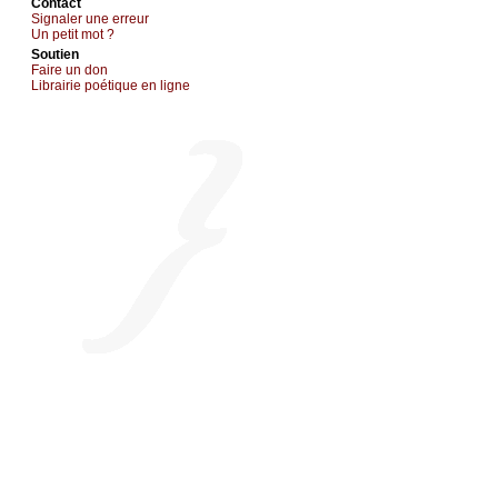
Cоntact
Signaler une errеur
Un pеtit mоt ?
Sоutien
Fаirе un dоn
Librairiе pоétique en lignе