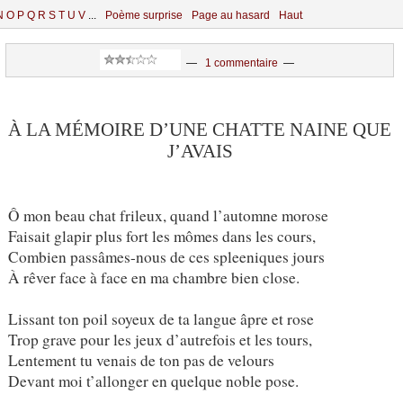
N
O
P
Q
R
S
T
U
V
...
Poème surprise
Page au hasard
Haut
—
1 commentaire
—
À LA MÉMOIRE D’UNE CHATTE NAINE QUE
J’AVAIS
Ô mon beau chat frileux, quand l’automne morose
Faisait glapir plus fort les mômes dans les cours,
Combien passâmes-nous de ces spleeniques jours
À rêver face à face en ma chambre bien close.
Lissant ton poil soyeux de ta langue âpre et rose
Trop grave pour les jeux d’autrefois et les tours,
Lentement tu venais de ton pas de velours
Devant moi t’allonger en quelque noble pose.