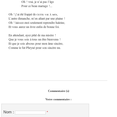
Oh ! vrai, je n’ai pas l’âge
Pour ce beau mariage !...
Oh ! j’ai été frappé de
cette vie à moi
,
L’autre dimanche, m’en allant par une plaine !
Oh ! laissez-moi seulement reprendre haleine,
Et vous aurez un livre enfin de bonne foi.
En attendant, ayez pitié de ma misère !
Que je vous sois à tous un être bienvenu !
Et que je sois absous pour mon âme sincère,
Comme le fut Phryné pour son sincère nu.
Commentaire (s)
Votre commentaire :
Nom :
*