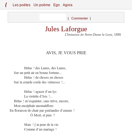
{
Le
s
po
èt
es
Un poème
Ego
Agora
|
Commenter
|
Jules Laforgue
L'Imitation de Notre-Dame la Lune
, 1886
AVIS, JE VOUS PRIE
Hélas ! des Lunes, des Lunes,
Sur un petit air en bonne fortune...
Hélas ! de choses en choses
Sur la criarde corde des virtuoses !...
Hélas ! agacer d’un lys
La violette d’Isis !...
Hélas ! m’esquinter, sans trêve, encore,
Mon encéphale anomaliflore
En floraison de chair par guirlandes d’ennuis !
Ô Mort, et puis ?
Mais ! j’ai peur de la vie
Comme d’un mariage !