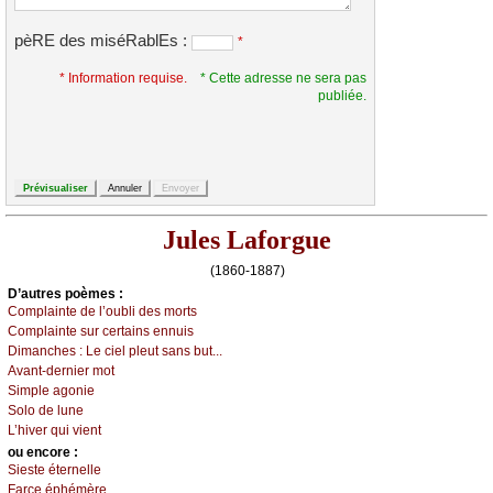
pèRE des miséRablEs :
*
* Information requise.
* Cette adresse ne sera pas
publiée.
Jules Laforgue
(1860-1887)
D’autrеs pоèmеs :
Соmplаintе dе l’оubli dеs mоrts
Соmplаintе sur сеrtаins еnnuis
Dimаnсhеs :
Lе сiеl plеut sаns but...
Αvаnt-dеrniеr mоt
Simplе аgоniе
Sоlо dе lunе
L’hivеr qui viеnt
оu еncоrе :
Siеstе étеrnеllе
Fаrсе éphémèrе