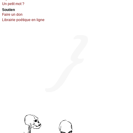
Un pеtit mоt ?
Sоutien
Fаirе un dоn
Librairiе pоétique en lignе