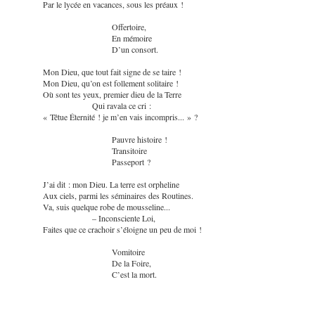
Par le lycée en vacances, sous les préaux !
Offertoire,
En mémoire
D’un consort.
Mon Dieu, que tout fait signe de se taire !
Mon Dieu, qu’on est follement solitaire !
Où sont tes yeux, premier dieu de la Terre
Qui ravala ce cri :
« Têtue Éternité ! je m’en vais incompris... » ?
Pauvre histoire !
Transitoire
Passeport ?
J’ai dit : mon Dieu. La terre est orpheline
Aux ciels, parmi les séminaires des Routines.
Va, suis quelque robe de mousseline...
– Inconsciente Loi,
Faites que ce crachoir s’éloigne un peu de moi !
Vomitoire
De la Foire,
C’est la mort.