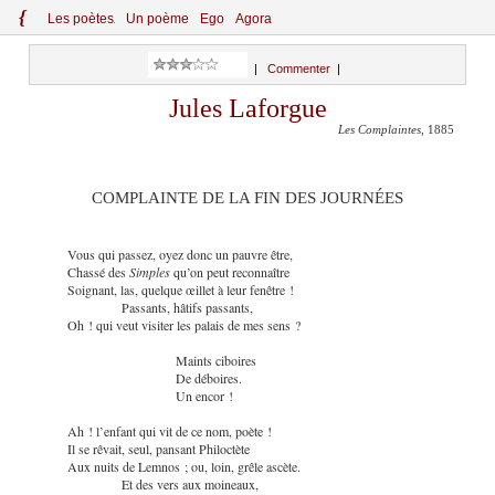
{
Le
s
po
èt
es
Un poème
Ego
Agora
|
Commenter
|
Jules Laforgue
Les Complaintes
, 1885
COMPLAINTE DE LA FIN DES JOURNÉES
Vous qui passez, oyez donc un pauvre être,
Chassé des
Simples
qu’on peut reconnaître
Soignant, las, quelque œillet à leur fenêtre !
Passants, hâtifs passants,
Oh ! qui veut visiter les palais de mes sens ?
Maints ciboires
De déboires.
Un encor !
Ah ! l’enfant qui vit de ce nom, poète !
Il se rêvait, seul, pansant Philoctète
Aux nuits de Lemnos ; ou, loin, grêle ascète.
Et des vers aux moineaux,