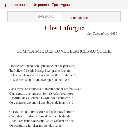
{
Le
s
po
èt
es
Un poème
Ego
Agora
|
1 commentaire
|
Jules Laforgue
Les Complaintes
, 1885
COMPLAINTE DES CONDOLÉANCES AU SOLEIL
Décidément, bien don Quichotte, et pas peu sale,
Ta Police, ô Soleil ! malgré tes grands Levers,
Et tes couchants des beaux Sept-Glaives abreuvés,
Rosaces en sang d’une aveugle Cathédrale !
Sans trêve, aux spleens d’amour sonner des hallalis !
Car, depuis que, majeur, ton fils calcule et pose,
Labarum des glaciers ! fais-tu donc autre chose
Que chasser devant toi des dupes de leurs lits ?
Certes, dès qu’aux rideaux aubadent tes fanfares,
Ces piteux d’infini, clignant de gluants deuils,
Rhabillent leurs tombeaux, en se cachant de l’œil
Qui cautérise les citernes les plus rares !