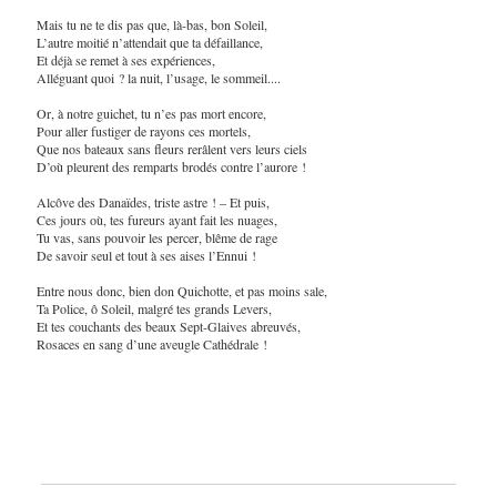
Mais tu ne te dis pas que, là-bas, bon Soleil,
L’autre moitié n’attendait que ta défaillance,
Et déjà se remet à ses expériences,
Alléguant quoi ? la nuit, l’usage, le sommeil....
Or, à notre guichet, tu n’es pas mort encore,
Pour aller fustiger de rayons ces mortels,
Que nos bateaux sans fleurs rerâlent vers leurs ciels
D’où pleurent des remparts brodés contre l’aurore !
Alcôve des Danaïdes, triste astre ! – Et puis,
Ces jours où, tes fureurs ayant fait les nuages,
Tu vas, sans pouvoir les percer, blême de rage
De savoir seul et tout à ses aises l’Ennui !
Entre nous donc, bien don Quichotte, et pas moins sale,
Ta Police, ô Soleil, malgré tes grands Levers,
Et tes couchants des beaux Sept-Glaives abreuvés,
Rosaces en sang d’une aveugle Cathédrale !