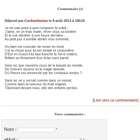
Commentaire (s)
Déposé par
Cochonfucius
le 9 août 2013 à 10h15
Je ne sais point à quoi comparer le soleil ;
J’aime, en un frais matin, rêver sous sa lumière
Et le voir décliner à son heure dernière...
Au petit jour il semble abriter mon sommeil,
Ou bien me consoler de rester en éveil,
Car la chose pour lui est simple et coutumière :
D’Est en Ouest il lui faut franchir la Terre entière,
Brillant au firmament d’un éclat sans pareil.
Sans lui, que saurions-nous de la beauté du monde,
De l’univers bizarre où la magie abonde,
Où l’heure est annoncée par les corbeaux tordus ?
Sans lui, on y verrait comme dans un tunnel,
Comme dans la noirceur du froid originel,
Tâtonnant devant nous, tels des enfants perdus.
[Lien vers ce commentaire]
Votre commentaire :
Nom :
*
eMail :
*
*