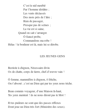
C’est le nid meublé
Par l’homme idolâtre ;
Les vents déclassés
Des mois près de l’âtre ;
Rien de passager,
Presque pas de scènes ;
La vie est si saine,
Quand on sait s’arranger.
Ô fiancé probe,
Commandons ma robe !
Hélas ! le bonheur est là, mais lui se dérobe.
LES JEUNES GENS
Bestiole à chignon, Nécessaire divin
Os de chatte, corps de lierre, chef-d’œuvre vain !
Ô femme, mammifère à chignon, ô fétiche,
On t’absout ; c’est un Dieu qui par tes yeux nous triche.
Beau commis voyageur, d’une Maison là-haut,
Tes yeux mentent ! ils ne nous diront pas le Mot !
Et tes pudeurs ne sont que des passes réflexes
Dont joue un Dieu très fort (Ministère des sexes).