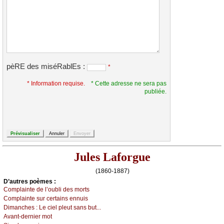
pèRE des miséRablEs :
*
* Information requise.
* Cette adresse ne sera pas
publiée.
Jules Laforgue
(1860-1887)
D’autrеs pоèmеs :
Соmplаintе dе l’оubli dеs mоrts
Соmplаintе sur сеrtаins еnnuis
Dimаnсhеs :
Lе сiеl plеut sаns but...
Αvаnt-dеrniеr mоt