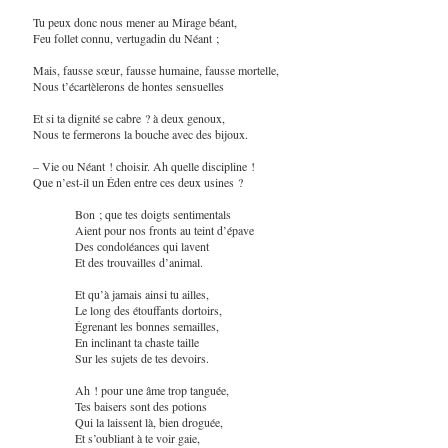
Tu peux donc nous mener au Mirage béant,
Feu follet connu, vertugadin du Néant ;
Mais, fausse sœur, fausse humaine, fausse mortelle,
Nous t’écartèlerons de hontes sensuelles
Et si ta dignité se cabre ? à deux genoux,
Nous te fermerons la bouche avec des bijoux.
– Vie ou Néant ! choisir. Ah quelle discipline !
Que n’est-il un Éden entre ces deux usines ?
Bon ; que tes doigts sentimentals
Aient pour nos fronts au teint d’épave
Des condoléances qui lavent
Et des trouvailles d’animal.
Et qu’à jamais ainsi tu ailles,
Le long des étouffants dortoirs,
Égrenant les bonnes semailles,
En inclinant ta chaste taille
Sur les sujets de tes devoirs.
Ah ! pour une âme trop tanguée,
Tes baisers sont des potions
Qui la laissent là, bien droguée,
Et s’oubliant à te voir gaie,