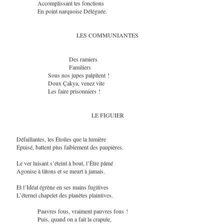
Accomplissant tes fonctions
En point narquoise Déléguée.
LES COMMUNIANTES
Des ramiers
Familiers
Sous nos jupes palpitent !
Doux Çakya, venez vite
Les faire prisonniers !
LE FIGUIER
Défaillantes, les Étoiles que la lumière
Épuisé, battent plus faiblement des paupières.
Le ver luisant s’éteint à bout, l’Être pâmé
Agonise à tâtons et se meurt à jamais.
Et l’Idéal égrène en ses mains fugitives
L’éternel chapelet des planètes plaintives.
Pauvres fous, vraiment pauvres fous !
Puis, quand on a fait la crapule,