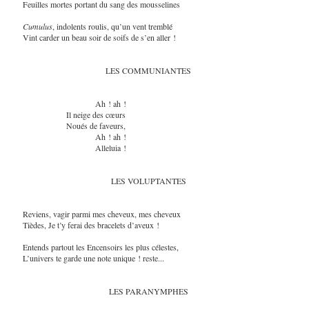
Feuilles mortes portant du sang des mousselines
Cumulus
, indolents roulis, qu’un vent tremblé
Vint carder un beau soir de soifs de s’en aller !
LES COMMUNIANTES
Ah ! ah !
Il neige des cœurs
Noués de faveurs,
Ah ! ah !
Alleluia !
LES VOLUPTANTES
Reviens, vagir parmi mes cheveux, mes cheveux
Tièdes, Je t’y ferai des bracelets d’aveux !
Entends partout les Encensoirs les plus célestes,
L’univers te garde une note unique ! reste...
LES PARANYMPHES