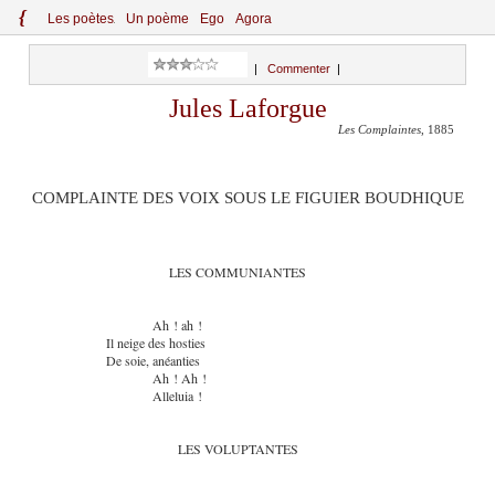
{
Le
s
po
èt
es
Un poème
Ego
Agora
|
Commenter
|
Jules Laforgue
Les Complaintes
, 1885
COMPLAINTE DES VOIX SOUS LE FIGUIER BOUDHIQUE
LES COMMUNIANTES
Ah ! ah !
Il neige des hosties
De soie, anéanties
Ah ! Ah !
Alleluia !
LES VOLUPTANTES