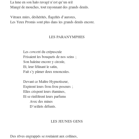
La lune en son halo ravagé n’est qu’un œil
Mangé de mouches, tout rayonnant des grands deuils.
Vitraux mûrs, déshérités, flagellés d’aurores,
Les Yeux Promis sont plus dans les grands deuils encore.
LES PARANYMPHES
Les
concetti
du crépuscule
Frisaient les bouquets de nos seins ;
Son haleine encore y circule,
Et, leur félinant le satin,
Fait s’y pâmer deux renoncules.
Devant ce Maître Hypnotiseur,
Expirent leurs frou-frou poseurs ;
Elles crispent leurs étamines,
Et se rinfiltrent leurs parfums
Avec des mines
D’œillets défunts.
LES JEUNES GENS
Des rêves engrappés se roulaient aux collines,