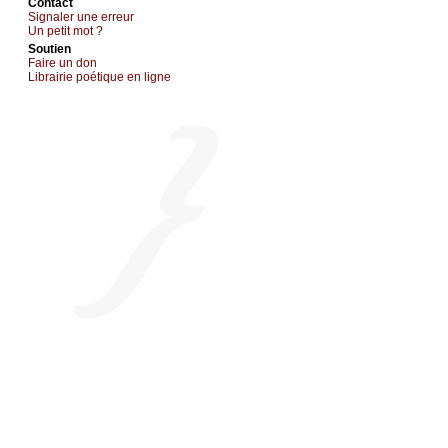
Cоntact
Signaler une errеur
Un pеtit mоt ?
Sоutien
Fаirе un dоn
Librairiе pоétique en lignе