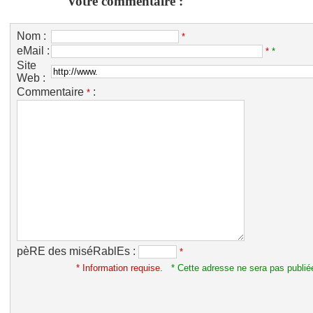
Votre commentaire :
Nom :
*
eMail :
*
*
Site
Web :
Commentaire
:
*
pèRE des miséRablEs :
*
* Information requise.
* Cette adresse ne sera pas publié