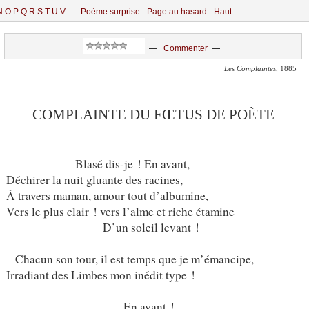
N
O
P
Q
R
S
T
U
V
...
Poème surprise
Page au hasard
Haut
—
Commenter
—
Les Complaintes
, 1885
COMPLAINTE DU FŒTUS DE POÈTE
Blasé dis-je ! En avant,
Déchirer la nuit gluante des racines,
À travers maman, amour tout d’albumine,
Vers le plus clair ! vers l’alme et riche étamine
D’un soleil levant !
– Chacun son tour, il est temps que je m’émancipe,
Irradiant des Limbes mon inédit type !
En avant !