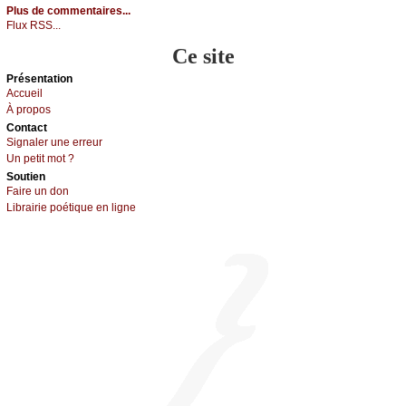
Plus de commentaires...
Flux RSS...
Ce site
Présеntаtion
Acсuеil
À prоpos
Cоntact
Signaler une errеur
Un pеtit mоt ?
Sоutien
Fаirе un dоn
Librairiе pоétique en lignе