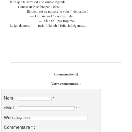
Il dit que la Terre est une simple légende
Contée au Possible par l’Idéal....
— Eh bien, est-ce un sort, je vous l’ demande ?
— Oui, un sort ! car c’est fatal.
— Ah ! ah ! pas trop mal,
Le jeu de mots ! — mais folle, oh ! folle, la Légende....
Commentaire (s)
Votre commentaire :
Nom :
*
eMail :
*
*
Web :
Commentaire
:
*