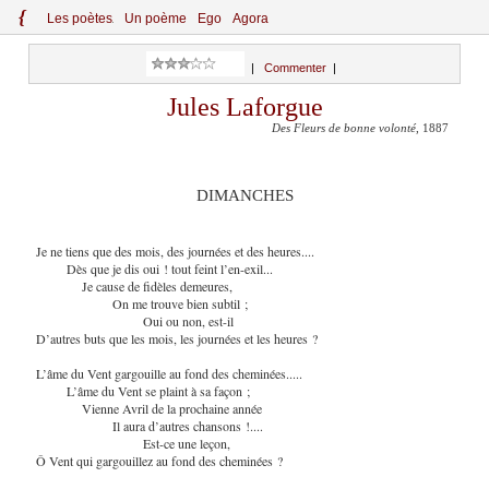
{
Le
s
po
èt
es
Un poème
Ego
Agora
|
Commenter
|
Jules Laforgue
Des Fleurs de bonne volonté
, 1887
DIMANCHES
Je ne tiens que des mois, des journées et des heures....
Dès que je dis oui ! tout feint l’en-exil...
Je cause de fidèles demeures,
On me trouve bien subtil ;
Oui ou non, est-il
D’autres buts que les mois, les journées et les heures ?
L’âme du Vent gargouille au fond des cheminées.....
L’âme du Vent se plaint à sa façon ;
Vienne Avril de la prochaine année
Il aura d’autres chansons !....
Est-ce une leçon,
Ô Vent qui gargouillez au fond des cheminées ?