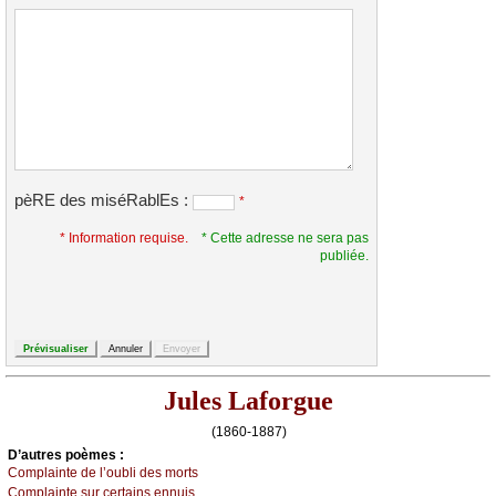
pèRE des miséRablEs :
*
* Information requise.
* Cette adresse ne sera pas
publiée.
Jules Laforgue
(1860-1887)
D’autrеs pоèmеs :
Соmplаintе dе l’оubli dеs mоrts
Соmplаintе sur сеrtаins еnnuis