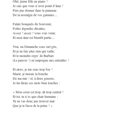
Ohé, jeune fille au piano !
Je sais que vous n’avez point d’âme !
Puis pas donner dans le panneau
De la nostalgie de vos gammes....
Fatals bouquets du Souvenir,
Folles légendes décaties,
Assez ! assez ! vous vois venir,
Et mon âme est bientôt partie....
Vrai, un Dimanche sous ciel gris,
Et je ne fais plus rien qui vaille,
Et le moindre orgu’ de Barbari
(Le pauvre !) m’empoigne aux entrailles !
Et alors, je me sens trop fou !
Marié, je tuerais la bouche
De ma mie ! et, à deux genoux,
Je lui dirais ces mots bien louches :
« Mon cœur est trop, ah trop central !
Et toi, tu n’es que chair humaine ;
Tu ne vas donc pas trouver mal
Que je te fasse de la peine ! »