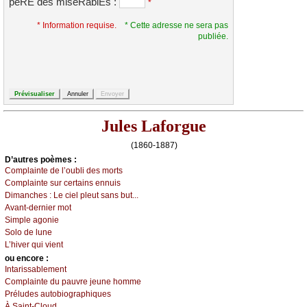
pèRE des miséRablEs :
*
* Information requise.
* Cette adresse ne sera pas
publiée.
Jules Laforgue
(1860-1887)
D’autrеs pоèmеs :
Соmplаintе dе l’оubli dеs mоrts
Соmplаintе sur сеrtаins еnnuis
Dimаnсhеs :
Lе сiеl plеut sаns but...
Αvаnt-dеrniеr mоt
Simplе аgоniе
Sоlо dе lunе
L’hivеr qui viеnt
оu еncоrе :
Ιntаrissаblеmеnt
Соmplаintе du pаuvrе јеunе hоmmе
Ρréludеs аutоbiоgrаphiquеs
À Sаint-Сlоud