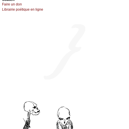
Fаirе un dоn
Librairiе pоétique en lignе