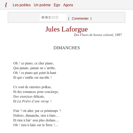
{
Le
s
po
èt
es
Un poème
Ego
Agora
|
Commenter
|
Jules Laforgue
Des Fleurs de bonne volonté
, 1887
DIMANCHES
Oh ! ce piano, ce cher piano,
Qui jamais, jamais ne s’arrête,
Oh ! ce piano qui geint là-haut
Et qui s’entête sur ma tête !
Ce sont de sinistres polkas,
Et des romances pour concierge,
Des exercices délicats,
Et
La Prière d’une vierge
!
Fuir ? où aller, par ce printemps ?
Dehors, dimanche, rien à faire....
Et rien à fair’ non plus dedans....
Oh ! rien à faire sur la Terre !....