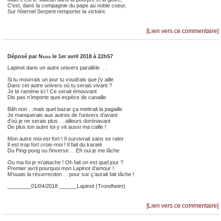
C’est, dans la compagnie du pape au noble coeur,
Sur l’éternel Serpent remporter la victoire.
[Lien vers ce commentaire]
Déposé par
Nadia
le 1er avril 2018 à 22h57
Lapinot dans un autre univers parallèle . .
Si tu mourrais un jour tu voudrais que j’y aille
Dans cet autre univers où tu serais vivant ?
Je te ramène ici ! Ce serait émouvant
Dis pas n’importe quoi espèce de canaille
Bâh non . .mais quel bazar ça mettrait la pagaille
Je manquerais aux autres de l’univers d’avant
d’où je ne serais plus . . ailleurs dorénavant
De plus ton autre toi y vit aussi ma caille !
Mon autre moi est fort ! Il survivrait sans se rater
Il est trop fort crois-moi ! Il fait du karaté
Du Ping-pong ou l’inverse . . Eh oui je me lâche
Ou ma foi je m’attache ! Oh fait on est quel jour ?
Premier avril pourquoi mon Lapinot d’amour !
M’ouais la résurrection . . pour sur ç’aurait fait tâche !
________01/04/2018 ______Lapinot (Trondheim)
[Lien vers ce commentaire]