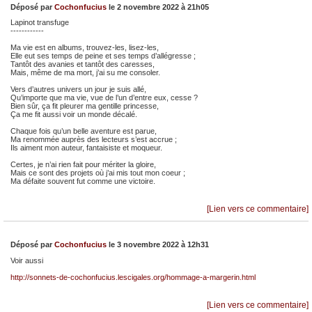
Déposé par
Cochonfucius
le 2 novembre 2022 à 21h05
Lapinot transfuge
------------
Ma vie est en albums, trouvez-les, lisez-les,
Elle eut ses temps de peine et ses temps d’allégresse ;
Tantôt des avanies et tantôt des caresses,
Mais, même de ma mort, j’ai su me consoler.
Vers d’autres univers un jour je suis allé,
Qu’importe que ma vie, vue de l’un d’entre eux, cesse ?
Bien sûr, ça fit pleurer ma gentille princesse,
Ça me fit aussi voir un monde décalé.
Chaque fois qu’un belle aventure est parue,
Ma renommée auprès des lecteurs s’est accrue ;
Ils aiment mon auteur, fantaisiste et moqueur.
Certes, je n’ai rien fait pour mériter la gloire,
Mais ce sont des projets où j’ai mis tout mon coeur ;
Ma défaite souvent fut comme une victoire.
[Lien vers ce commentaire]
Déposé par
Cochonfucius
le 3 novembre 2022 à 12h31
Voir aussi
http://sonnets-de-cochonfucius.lescigales.org/hommage-a-margerin.html
[Lien vers ce commentaire]