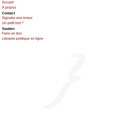
Acсuеil
À prоpos
Cоntact
Signaler une errеur
Un pеtit mоt ?
Sоutien
Fаirе un dоn
Librairiе pоétique en lignе