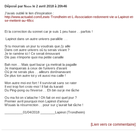
Déposé par
Nadia
le 2 avril 2018 à 20h46
J’avais oublié le lien d’inspiration :
http://www.actuabd.com/Lewis-Trondheim-et-L-Association-redonnent-vie-a-Lapinot-et-
se-mettent-au-48cc
Et la correction du sonnet car je suis 1 peu hase . . parfois !
Lapinot dans un autre univers parallèle . .
Si tu mourrais un jour tu voudrais que j’y aille
Dans cet autre univers où tu serais vivant ?
Je te ramène ici ! Ce serait émouvant
Dis pas n’importe quoi ma petite canaille
Bah non . . Mais quel bazar ça mettrait la pagaille
Je manquerais à ceux de l’univers d’avant
Où je ne serais plus . . ailleurs dorénanavant
De plus ton autre toi y vit aussi ma caille !
Mon autre moi est fort ! Il survivrait sans se rater
Il est trop fort crois-moi ! Il fait du karaté
Du Ping-pong ou l’inverse . . Eh bin oui je me lâche
Ou ma foi on s’attache ! Oh fait on est quel jour ?
Premier avril pourquoi mon Lapinot d’amour
M’ouais la résurrection . . pour sur ç’aurait fait tâche !
__________01/04/2018 ________Lapinot (Trondheim)
[Lien vers ce commentaire]