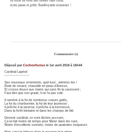
Astre jaune et grêlé, flamboyante écumoire !
Commentaire (s)
Déposé par
Cochonfucius
le 1er avril 2018 à 16h44
Cardinal Lapinot
---------------------
Ses nouveaux ornements, quel luxe ; admirez-les !
Étole de renard, chasuble en peau d’ânesse,
Et crosse douce aux mains qui sans fin la caressent ;
Faut dire que son grade, il ne l’a pas volé.
Il ramène à la foi de nombreux coeurs gelés,
La foi du charbonnier, la foi de leur jeunesse ;
Il prêche à la taverne, il prêche à la kermesse,
Dans la forêt lointaine et dans les champs de blé.
Devenir cardinal, ce sont tâches accrues,
Ça lui fait moins de temps pour flâner dans les rues,
Moins d’excellents sonnets, moins de quatrains moqueurs.
Mais c’est le Vatican dans la pourpre et la gloire,