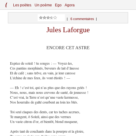
{
Le
s
po
èt
es
Un poème
Ego
Agora
|
6 commentaires
|
Jules Laforgue
ENCORE CET ASTRE
Espèce de soleil ! tu songes : — Voyez-les,
Ces pantins morphinés, buveurs de lait d’ânesse
Et de café ; sans trêve, en vain, je leur caresse
L’échine de mes feux, ils vont étiolés ! —
— Eh ! c’est toi, qui n’as plus que des rayons gelés !
Nous, nous, mais nous crevons de santé, de jeunesse !
C’est vrai, la Terre n’est qu’une vaste kermesse,
Nos hourrahs de gaîté courbent au loin les blés.
Toi seul claques des dents, car tes taches accrues,
Te mangent, ô Soleil, ainsi que des verrues
Un vaste citron d’or, et bientôt, blond moqueur,
Après tant de couchants dans la pourpre et la gloire,
Tu seras en risée aux étoiles sans cœur,