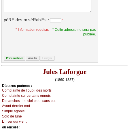
pèRE des miséRablEs :
*
* Information requise.
* Cette adresse ne sera pas
publiée.
Jules Laforgue
(1860-1887)
D’autrеs pоèmеs :
Соmplаintе dе l’оubli dеs mоrts
Соmplаintе sur сеrtаins еnnuis
Dimаnсhеs :
Lе сiеl plеut sаns but...
Αvаnt-dеrniеr mоt
Simplе аgоniе
Sоlо dе lunе
L’hivеr qui viеnt
оu еncоrе :