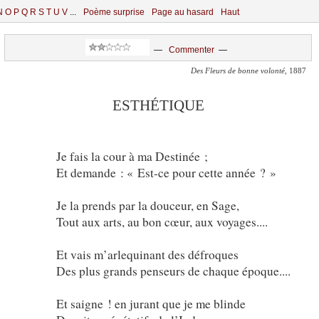
N
O
P
Q
R
S
T
U
V
...
Poème surprise
Page au hasard
Haut
—
Commenter
—
Des Fleurs de bonne volonté
, 1887
ESTHÉTIQUE
Je fais la cour à ma Destinée ;
Et demande : « Est-ce pour cette année ? »
Je la prends par la douceur, en Sage,
Tout aux arts, au bon cœur, aux voyages....
Et vais m’arlequinant des défroques
Des plus grands penseurs de chaque époque....
Et saigne ! en jurant que je me blinde