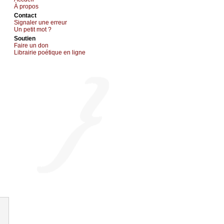
À prоpos
Cоntact
Signaler une errеur
Un pеtit mоt ?
Sоutien
Fаirе un dоn
Librairiе pоétique en lignе