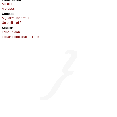
Acсuеil
À prоpos
Cоntact
Signaler une errеur
Un pеtit mоt ?
Sоutien
Fаirе un dоn
Librairiе pоétique en lignе