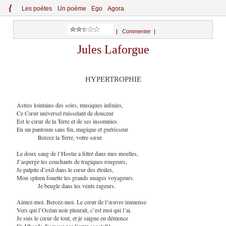
{
Le
s
po
èt
es
Un poème
Ego
Agora
|
Commenter
|
Jules Laforgue
HYPERTROPHIE
Astres lointains des soirs, musiques infinies,
Ce Cœur universel ruisselant de douceur
Est le cœur de la Terre et de ses insomnies.
En un pantoum sans fin, magique et guérisseur
Bercez la Terre, votre sœur.
Le doux sang de l’Hostie a filtré dans mes moelles,
J’asperge les couchants de tragiques rougeurs,
Je palpite d’exil dans le cœur des étoiles,
Mon spleen fouette les grands nuages voyageurs.
Je beugle dans les vents rageurs.
Aimez-moi. Bercez-moi. Le cœur de l’œuvre immense
Vers qui l’Océan noir pleurait, c’est moi qui l’ai.
Je suis le cœur de tout, et je saigne en démence
Et déborde d’amour par l’azur constellé,