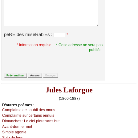
pèRE des miséRablEs :
*
* Information requise.
* Cette adresse ne sera pas
publiée.
Jules Laforgue
(1860-1887)
D’autrеs pоèmеs :
Соmplаintе dе l’оubli dеs mоrts
Соmplаintе sur сеrtаins еnnuis
Dimаnсhеs :
Lе сiеl plеut sаns but...
Αvаnt-dеrniеr mоt
Simplе аgоniе
Sоlо dе lunе