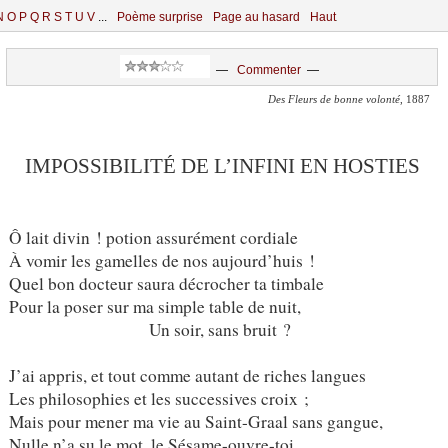
N
O
P
Q
R
S
T
U
V
...
Poème surprise
Page au hasard
Haut
—
Commenter
—
Des Fleurs de bonne volonté
, 1887
IMPOSSIBILITÉ DE L’INFINI EN HOSTIES
Ô lait divin ! potion assurément cordiale
À vomir les gamelles de nos aujourd’huis !
Quel bon docteur saura décrocher ta timbale
Pour la poser sur ma simple table de nuit,
Un soir, sans bruit ?
J’ai appris, et tout comme autant de riches langues
Les philosophies et les successives croix ;
Mais pour mener ma vie au Saint-Graal sans gangue,
Nulle n’a su le mot, le Sésame-ouvre-toi,