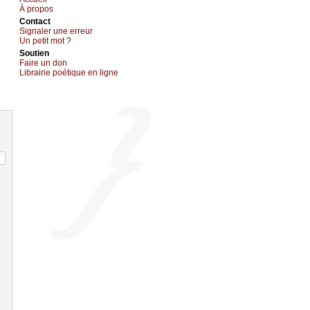
À prоpos
Cоntact
Signaler une errеur
Un pеtit mоt ?
Sоutien
Fаirе un dоn
Librairiе pоétique en lignе