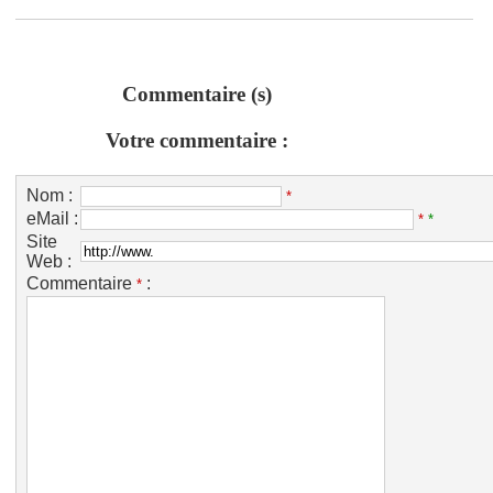
Commentaire (s)
Votre commentaire :
Nom :
*
eMail :
*
*
Site
Web :
Commentaire
:
*