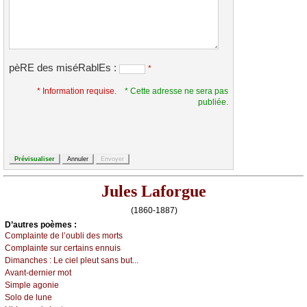
pèRE des miséRablEs :
*
* Information requise.
* Cette adresse ne sera pas
publiée.
Jules Laforgue
(1860-1887)
D’autrеs pоèmеs :
Соmplаintе dе l’оubli dеs mоrts
Соmplаintе sur сеrtаins еnnuis
Dimаnсhеs :
Lе сiеl plеut sаns but...
Αvаnt-dеrniеr mоt
Simplе аgоniе
Sоlо dе lunе