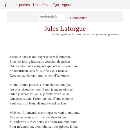
{
Le
s
po
èt
es
Un poème
Ego
Agora
|
Commenter
|
Jules Laforgue
Le Sanglot de la Terre (et autres premiers poèmes)
J’écoute dans la nuit rager le vent d’automne,
Sous les toits gémissants combien de galetas
Où des mourants songeurs que n’assiste personne
Se retournant sans fin sur de vieux matelas
Écoutent au dehors rager le vent d’automne.
Sonne, sonne pour eux, vent éternel, ton glas !
Au plus chaud de mon lit moi je me pelotonne
Oui ! je ferme les yeux, je veux rêver, si las,
Que je suis dans l’azur, au haut d’une colonne
Seul, dans un blanc déluge éternel de lilas.
Mais zut ! j’entends encor rager ce vent d’automne.
Messaline géante, oh ! ne viendras-tu pas
M’endormir sur tes seins d’un ron-ron monotone
Pour m’emporter, bien loin, sur des grèves, là-bas