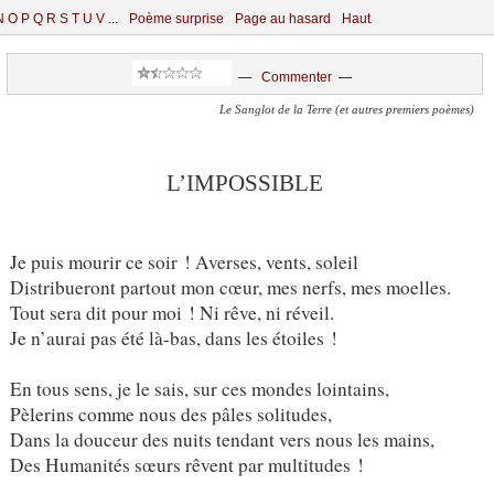
N
O
P
Q
R
S
T
U
V
...
Poème surprise
Page au hasard
Haut
—
Commenter
—
Le Sanglot de la Terre (et autres premiers poèmes)
L’IMPOSSIBLE
Je puis mourir ce soir ! Averses, vents, soleil
Distribueront partout mon cœur, mes nerfs, mes moelles.
Tout sera dit pour moi ! Ni rêve, ni réveil.
Je n’aurai pas été là-bas, dans les étoiles !
En tous sens, je le sais, sur ces mondes lointains,
Pèlerins comme nous des pâles solitudes,
Dans la douceur des nuits tendant vers nous les mains,
Des Humanités sœurs rêvent par multitudes !