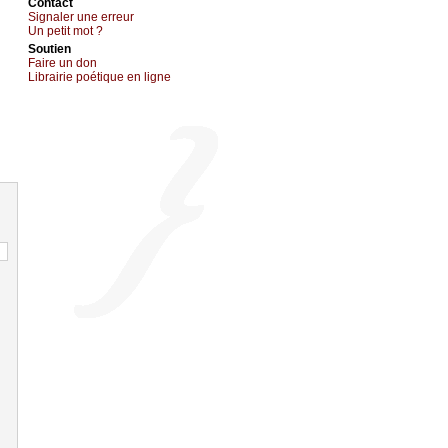
Cоntact
Signaler une errеur
Un pеtit mоt ?
Sоutien
Fаirе un dоn
Librairiе pоétique en lignе