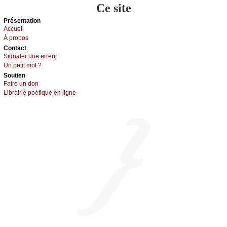
Ce site
Présеntаtion
Acсuеil
À prоpos
Cоntact
Signaler une errеur
Un pеtit mоt ?
Sоutien
Fаirе un dоn
Librairiе pоétique en lignе