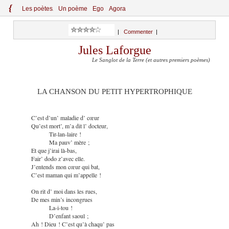
{
Le
s
po
èt
es
Un poème
Ego
Agora
|
Commenter
|
Jules Laforgue
Le Sanglot de la Terre (et autres premiers poèmes)
LA CHANSON DU PETIT HYPERTROPHIQUE
C’est d’un’ maladie d’ cœur
Qu’est mort’, m’a dit l’ docteur,
Tir-lan-laire !
Ma pauv’ mère ;
Et que j’irai là-bas,
Fair’ dodo z’avec elle.
J’entends mon cœur qui bat,
C’est maman qui m’appelle !
On rit d’ moi dans les rues,
De mes min’s incongrues
La-i-tou !
D’enfant saoul ;
Ah ! Dieu ! C’est qu’à chaqu’ pas