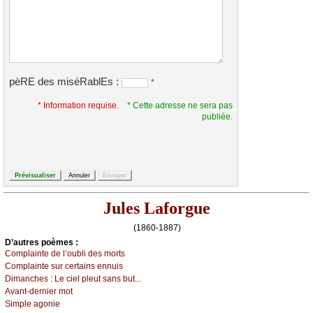
pèRE des miséRablEs :
*
* Information requise.
* Cette adresse ne sera pas
publiée.
Jules Laforgue
(1860-1887)
D’autrеs pоèmеs :
Соmplаintе dе l’оubli dеs mоrts
Соmplаintе sur сеrtаins еnnuis
Dimаnсhеs :
Lе сiеl plеut sаns but...
Αvаnt-dеrniеr mоt
Simplе аgоniе