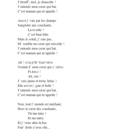
J’étouff’, moi, je chancelle !
J’entends mon cœur qui bat,
C’est maman qui m’appelle !
Aussi j’ vais par les champs
Sangloter aux couchants,
La-ri-rette !
C’est bien bête.
Mais le soleil, j’ sais pas,
M’ semble un cœur qui ruisselle !
J’entends mon cœur qui bat,
C’est maman qui m’appelle !
Ah ! si la p’tit’ Gen’viève
Voulait d’ mon cœur qui s’ crève.
Pi-lou-i !
Ah, oui !
J’ suis jaune et triste, hélas !
Elle est ros’, gaie et belle !
J’entends mon cœur qui bat,
C’est maman qui m’appelle !
Non, tout l’ monde est méchant,
Hors le cœur des couchants,
Tir-lan-laire !
Et ma mère,
Et j’ veux aller là-bas
Fair’ dodo z’avec elle...