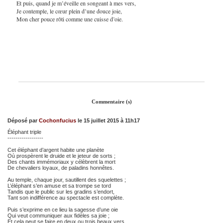
Et puis, quand je m’éveille en songeant à mes vers,
Je contemple, le cœur plein d’une douce joie,
Mon cher pouce rôti comme une cuisse d’oie.
Commentaire (s)
Déposé par
Cochonfucius
le 15 juillet 2015 à 11h17
Éléphant triple
------------------
Cet éléphant d’argent habite une planète
Où prospèrent le druide et le jeteur de sorts ;
Des chants immémoriaux y célèbrent la mort
De chevaliers loyaux, de paladins honnêtes.
Au temple, chaque jour, sautillent des squelettes ;
L’éléphant s’en amuse et sa trompe se tord
Tandis que le public sur les gradins s’endort,
Tant son indifférence au spectacle est complète.
Puis s’exprime en ce lieu la sagesse d’une oie
Qui veut communiquer aux fidèles sa joie ;
Et cela peut se faire en deux ou trois beaux vers.