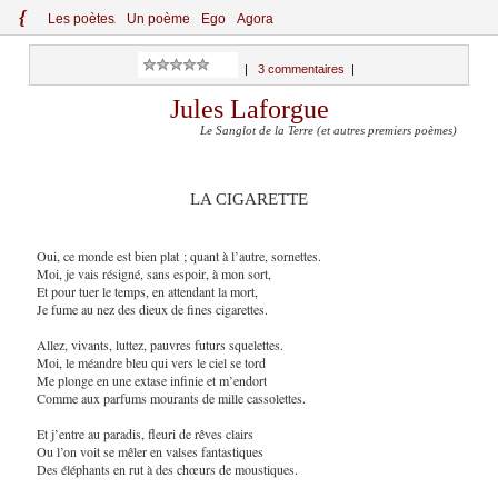
{
Le
s
po
èt
es
Un poème
Ego
Agora
|
3 commentaires
|
Jules Laforgue
Le Sanglot de la Terre (et autres premiers poèmes)
LA CIGARETTE
Oui, ce monde est bien plat ; quant à l’autre, sornettes.
Moi, je vais résigné, sans espoir, à mon sort,
Et pour tuer le temps, en attendant la mort,
Je fume au nez des dieux de fines cigarettes.
Allez, vivants, luttez, pauvres futurs squelettes.
Moi, le méandre bleu qui vers le ciel se tord
Me plonge en une extase infinie et m’endort
Comme aux parfums mourants de mille cassolettes.
Et j’entre au paradis, fleuri de rêves clairs
Ou l’on voit se mêler en valses fantastiques
Des éléphants en rut à des chœurs de moustiques.