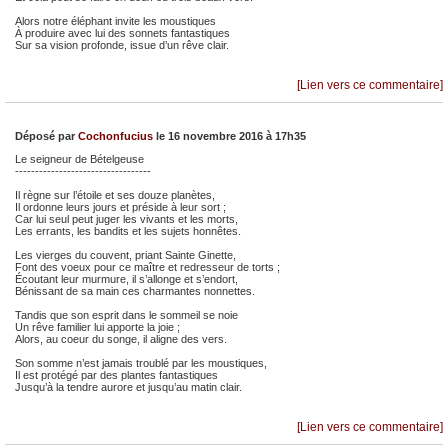
Alors notre éléphant invite les moustiques
À produire avec lui des sonnets fantastiques
Sur sa vision profonde, issue d’un rêve clair.
[Lien vers ce commentaire]
Déposé par
Cochonfucius
le 16 novembre 2016 à 17h35
Le seigneur de Bételgeuse
----------------------------------
Il règne sur l’étoile et ses douze planètes,
Il ordonne leurs jours et préside à leur sort ;
Car lui seul peut juger les vivants et les morts,
Les errants, les bandits et les sujets honnêtes.
Les vierges du couvent, priant Sainte Ginette,
Font des voeux pour ce maître et redresseur de torts ;
Écoutant leur murmure, il s’allonge et s’endort,
Bénissant de sa main ces charmantes nonnettes.
Tandis que son esprit dans le sommeil se noie
Un rêve familier lui apporte la joie ;
Alors, au coeur du songe, il aligne des vers.
Son somme n’est jamais troublé par les moustiques,
Il est protégé par des plantes fantastiques
Jusqu’à la tendre aurore et jusqu’au matin clair.
[Lien vers ce commentaire]