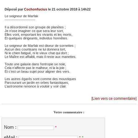
Déposé par
Cochonfucius
le 21 octobre 2018 à 14h22
Le seigneur de Marfak
-------------------------
Il a désordonné son groupe de planètes ;
Je n’ose imaginer ce que sera leur sort,
Elles vont, emportant les vivants et les morts,
Et quelques dirigeants, individus honnêtes.
Le seigneur de Marfak est diseur de sornettes ;
Aucun des courtisans ne lui donnera tort,
Ni le chien fatigué, ni le vieux chat qui dort ;
Le Maître est affaibli, mais il reste aux manettes.
Toute une galaxie dans l’entropie se noie,
Cela n’affecte pas le malheur, ni la la joie ;
Et c’est un beau sujet pour aligner des vers.
Les astres égarés sont comme des moustiques
Parcourant un jardin en orbes fantastiques,
L’astronome renonce à vouloir y voir clair.
[Lien vers ce commentaire]
Votre commentaire :
Nom :
*
eMail :
*
*