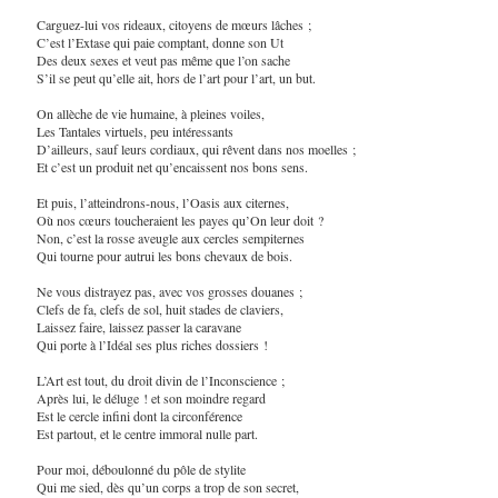
Carguez-lui vos rideaux, citoyens de mœurs lâches ;
C’est l’Extase qui paie comptant, donne son Ut
Des deux sexes et veut pas même que l’on sache
S’il se peut qu’elle ait, hors de l’art pour l’art, un but.
On allèche de vie humaine, à pleines voiles,
Les Tantales virtuels, peu intéressants
D’ailleurs, sauf leurs cordiaux, qui rêvent dans nos moelles ;
Et c’est un produit net qu’encaissent nos bons sens.
Et puis, l’atteindrons-nous, l’Oasis aux citernes,
Où nos cœurs toucheraient les payes qu’On leur doit ?
Non, c’est la rosse aveugle aux cercles sempiternes
Qui tourne pour autrui les bons chevaux de bois.
Ne vous distrayez pas, avec vos grosses douanes ;
Clefs de fa, clefs de sol, huit stades de claviers,
Laissez faire, laissez passer la caravane
Qui porte à l’Idéal ses plus riches dossiers !
L’Art est tout, du droit divin de l’Inconscience ;
Après lui, le déluge ! et son moindre regard
Est le cercle infini dont la circonférence
Est partout, et le centre immoral nulle part.
Pour moi, déboulonné du pôle de stylite
Qui me sied, dès qu’un corps a trop de son secret,