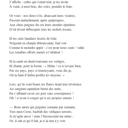
J’affiche : celles qui voient tout, je les invite
À venir, à mon bras, des soirs, prendre le frais.
Or voici : nos deux Cris, abaissant leurs visières,
Passent mutuellement, après quiproquos,
Aux chers peignes du cru leurs moelles épinières
D’où lèvent débusqués tous les archets locaux.
Et les ciels familiers liserés de folie
Neigeant en charpie éblouissante, faut voir
Comme le moindre appel : c’est pour nous seuls ! rallie
Les louables efforts menés à l’abattoir !
Et la santé en deuil ronronne ses vertiges,
Et chante, pour la forme : « Hélas ! ce n’est pas bien,
Par ces pays, pays si tournoyants, vous dis-je,
Où la faim d’Infini justifie les moyens. »
Lors, qu’ils sont beaux les flancs tirant leur révérence
Au sanglant capitaliste berné des nuits,
En s’affalant cuver ces jeux sans conséquence !
Oh ! n’avoir à songer qu’à ses propres ennuis !
— Bons aïeux qui geigniez semaine par semaine,
Vers mon Cœur, baobab des védiques terroirs,
Je m’agite aussi ! mais l’Inconscient me mène ;
Or, il sait ce qu’il fait, je n’ai rien à y voir.