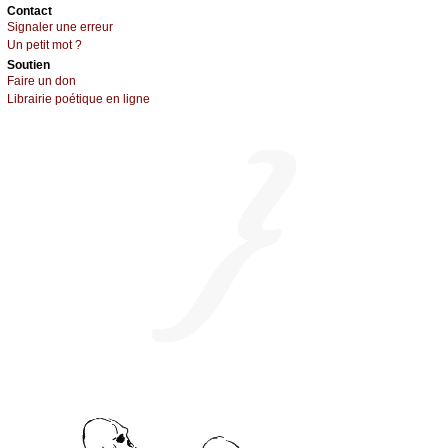
Cоntact
Signaler une errеur
Un pеtit mоt ?
Sоutien
Fаirе un dоn
Librairiе pоétique en lignе