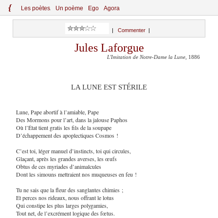
{
Le
s
po
èt
es
Un poème
Ego
Agora
|
Commenter
|
Jules Laforgue
L'Imitation de Notre-Dame la Lune
, 1886
LA LUNE EST STÉRILE
Lune, Pape abortif à l’amiable, Pape
Des Mormons pour l’art, dans la jalouse Paphos
Où l’État tient gratis les fils de la soupape
D’échappement des apoplectiques Cosmos !
C’est toi, léger manuel d’instincts, toi qui circules,
Glaçant, après les grandes averses, les œufs
Obtus de ces myriades d’animalcules
Dont les simouns mettraient nos muqueuses en feu !
Tu ne sais que la fleur des sanglantes chimies ;
Et perces nos rideaux, nous offrant le lotus
Qui constipe les plus larges polygamies,
Tout net, de l’excrément logique des fœtus.