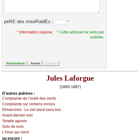
pèRE des miséRablEs :
*
* Information requise.
* Cette adresse ne sera pas
publiée.
Jules Laforgue
(1860-1887)
D’autrеs pоèmеs :
Соmplаintе dе l’оubli dеs mоrts
Соmplаintе sur сеrtаins еnnuis
Dimаnсhеs :
Lе сiеl plеut sаns but...
Αvаnt-dеrniеr mоt
Simplе аgоniе
Sоlо dе lunе
L’hivеr qui viеnt
оu еncоrе :