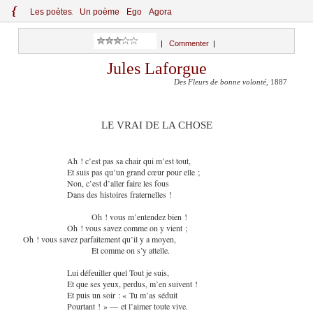
{
Le
s
po
èt
es
Un poème
Ego
Agora
|
Commenter
|
Jules Laforgue
Des Fleurs de bonne volonté
, 1887
LE VRAI DE LA CHOSE
Ah ! c’est pas sa chair qui m’est tout,
Et suis pas qu’un grand cœur pour elle ;
Non, c’est d’aller faire les fous
Dans des histoires fraternelles !
Oh ! vous m’entendez bien !
Oh ! vous savez comme on y vient ;
Oh ! vous savez parfaitement qu’il y a moyen,
Et comme on s’y attelle.
Lui défeuiller quel Tout je suis,
Et que ses yeux, perdus, m’en suivent !
Et puis un soir : « Tu m’as séduit
Pourtant ! » — et l’aimer toute vive.