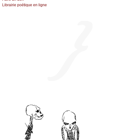
Librairiе pоétique en lignе