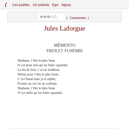
{
Le
s
po
èt
es
Un poème
Ego
Agora
|
Commenter
|
Jules Laforgue
MÉMENTO
TRIOLET FUNÈBRE
Madame, l’être le plus beau
N’est pour moi qu’un futur squelette.
La fin de tout, c’est le tombeau,
Même pour l’être le plus beau...
C’est banal mais je le répète,
Promis au ver ou au corbeau,
Madame, l’être le plus beau
N’est enfin qu’un futur squelette.