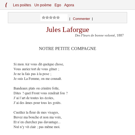
{
Le
s
po
èt
es
Un poème
Ego
Agora
|
Commenter
|
Jules Laforgue
Des Fleurs de bonne volonté
, 1887
NOTRE PETITE COMPAGNE
Si mon Air vous dit quelque chose,
Vous auriez tort de vous gêner ;
Je ne la fais pas à la pose ;
Je suis La Femme, on me connaît.
Bandeaux plats ou crinière folle,
Dites ? quel Front vous rendrait fou ?
J’ai l’art de toutes les écoles,
J’ai des âmes pour tous les goûts.
Cueillez la fleur de mes visages,
Buvez ma bouche et non ma voix,
Et n’en cherchez pas davantage...
Nul n’y vit clair ; pas même moi.