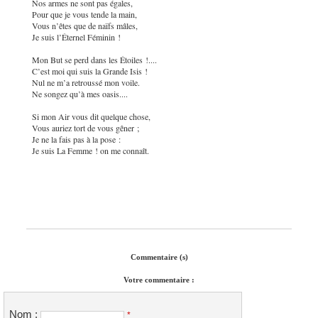
Nos armes ne sont pas égales,
Pour que je vous tende la main,
Vous n’êtes que de naïfs mâles,
Je suis l’Éternel Féminin !
Mon But se perd dans les Étoiles !....
C’est moi qui suis la Grande Isis !
Nul ne m’a retroussé mon voile.
Ne songez qu’à mes oasis....
Si mon Air vous dit quelque chose,
Vous auriez tort de vous gêner ;
Je ne la fais pas à la pose :
Je suis La Femme ! on me connaît.
Commentaire (s)
Votre commentaire :
Nom :
*