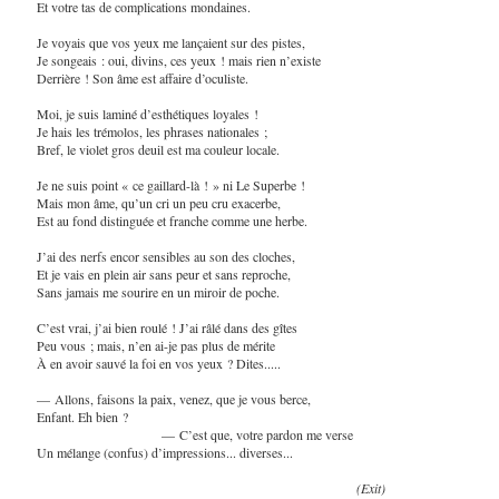
Et votre tas de complications mondaines.
Je voyais que vos yeux me lançaient sur des pistes,
Je songeais : oui, divins, ces yeux ! mais rien n’existe
Derrière ! Son âme est affaire d’oculiste.
Moi, je suis laminé d’esthétiques loyales !
Je hais les trémolos, les phrases nationales ;
Bref, le violet gros deuil est ma couleur locale.
Je ne suis point « ce gaillard-là ! » ni Le Superbe !
Mais mon âme, qu’un cri un peu cru exacerbe,
Est au fond distinguée et franche comme une herbe.
J’ai des nerfs encor sensibles au son des cloches,
Et je vais en plein air sans peur et sans reproche,
Sans jamais me sourire en un miroir de poche.
C’est vrai, j’ai bien roulé ! J’ai râlé dans des gîtes
Peu vous ; mais, n’en ai-je pas plus de mérite
À en avoir sauvé la foi en vos yeux ? Dites.....
— Allons, faisons la paix, venez, que je vous berce,
Enfant. Eh bien ?
— C’est que, votre pardon me verse
Un mélange (confus) d’impressions... diverses...
(Exit)