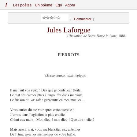
{
Le
s
po
èt
es
Un poème
Ego
Agora
|
Commenter
|
Jules Laforgue
L'Imitation de Notre-Dame la Lune
, 1886
PIERROTS
(Scène courte, mais typique)
Il me faut vos yeux ! Dès que je perds leur étoile,
Le mal des calmes plats s’engouffre dans ma voile,
Le frisson du
Væ soli !
gargouille en mes moelles...
Vous auriez dû me voir après cette querelle !
J’errais dans l’agitation la plus cruelle,
Criant aux murs : Mon dieu ! mon dieu ! Que dira-t-elle ?
Mais aussi, vrai, vous me blessâtes aux antennes
De l’âme, avec les mensonges de votre traîne.