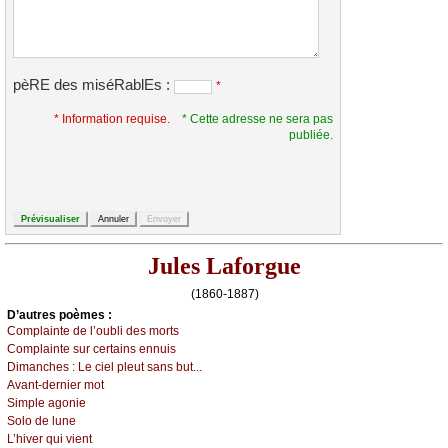
pèRE des miséRablEs :
*
* Information requise.
* Cette adresse ne sera pas
publiée.
Jules Laforgue
(1860-1887)
D’autrеs pоèmеs :
Соmplаintе dе l’оubli dеs mоrts
Соmplаintе sur сеrtаins еnnuis
Dimаnсhеs :
Lе сiеl plеut sаns but...
Αvаnt-dеrniеr mоt
Simplе аgоniе
Sоlо dе lunе
L’hivеr qui viеnt