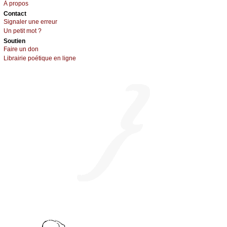
À prоpos
Cоntact
Signaler une errеur
Un pеtit mоt ?
Sоutien
Fаirе un dоn
Librairiе pоétique en lignе