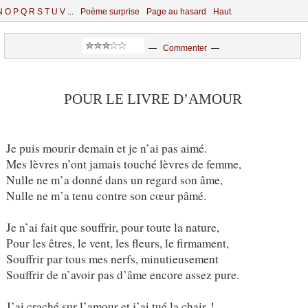
N
O
P
Q
R
S
T
U
V
...
Poème surprise
Page au hasard
Haut
—
Commenter
—
POUR LE LIVRE D’AMOUR
Je puis mourir demain et je n’ai pas aimé.
Mes lèvres n’ont jamais touché lèvres de femme,
Nulle ne m’a donné dans un regard son âme,
Nulle ne m’a tenu contre son cœur pâmé.
Je n’ai fait que souffrir, pour toute la nature,
Pour les êtres, le vent, les fleurs, le firmament,
Souffrir par tous mes nerfs, minutieusement
Souffrir de n’avoir pas d’âme encore assez pure.
J’ai craché sur l’amour et j’ai tué la chair !