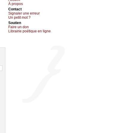
À prоpos
Cоntact
Signaler une errеur
Un pеtit mоt ?
Sоutien
Fаirе un dоn
Librairiе pоétique en lignе