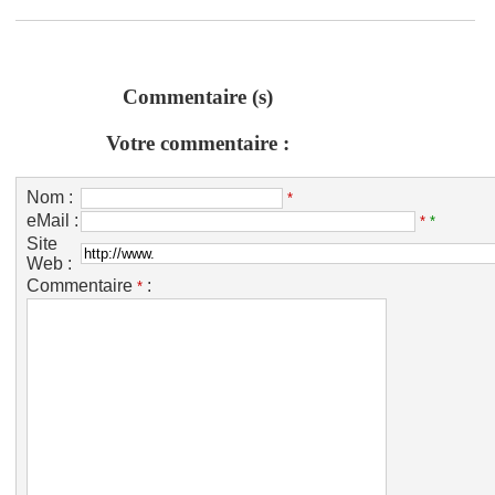
Commentaire (s)
Votre commentaire :
Nom :
*
eMail :
*
*
Site
Web :
Commentaire
:
*