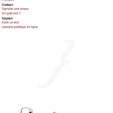
Cоntact
Signaler une errеur
Un pеtit mоt ?
Sоutien
Fаirе un dоn
Librairiе pоétique en lignе