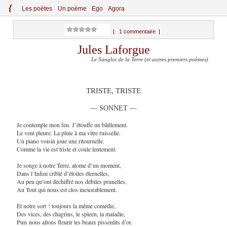
{
Le
s
po
èt
es
Un poème
Ego
Agora
|
1 commentaire
|
Jules Laforgue
Le Sanglot de la Terre (et autres premiers poèmes)
TRISTE, TRISTE
— SONNET —
Je contemple mon feu. J’étouffe un bâillement.
Le vent pleure. La pluie à ma vitre ruisselle.
Un piano voisin joue une ritournelle.
Comme la vie est triste et coule lentement.
Je songe à notre Terre, atome d’un moment,
Dans l’Infini criblé d’étoiles éternelles,
Au peu qu’ont déchiffré nos débiles prunelles,
Au Tout qui nous est clos inexorablement.
Et notre sort ! toujours la même comédie,
Des vices, des chagrins, le spleen, la maladie,
Puis nous allons fleurir les beaux pissenlits d’or.