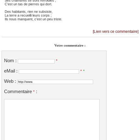
Ses chambres se sont refroidies ;
C’est un tas de pierres qui dort.
Des habitants, rien ne subsiste,
La terre a recueilli leurs corps ;
Ils nous manquent, c’est un peu triste.
[Lien vers ce commentaire]
Votre commentaire :
Nom :
*
eMail :
*
*
Web :
Commentaire
:
*