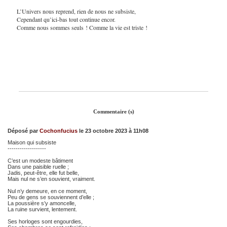
L’Univers nous reprend, rien de nous ne subsiste,
Cependant qu’ici-bas tout continue encor.
Comme nous sommes seuls ! Comme la vie est triste !
Commentaire (s)
Déposé par
Cochonfucius
le 23 octobre 2023 à 11h08
Maison qui subsiste
-------------------
C’est un modeste bâtiment
Dans une paisible ruelle ;
Jadis, peut-être, elle fut belle,
Mais nul ne s’en souvient, vraiment.
Nul n’y demeure, en ce moment,
Peu de gens se souviennent d’elle ;
La poussière s’y amoncelle,
La ruine survient, lentement.
Ses horloges sont engourdies,