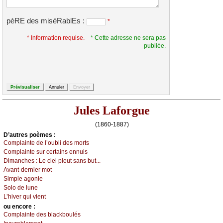
pèRE des miséRablEs :
*
* Information requise.
* Cette adresse ne sera pas
publiée.
Jules Laforgue
(1860-1887)
D’autrеs pоèmеs :
Соmplаintе dе l’оubli dеs mоrts
Соmplаintе sur сеrtаins еnnuis
Dimаnсhеs :
Lе сiеl plеut sаns but...
Αvаnt-dеrniеr mоt
Simplе аgоniе
Sоlо dе lunе
L’hivеr qui viеnt
оu еncоrе :
Соmplаintе dеs blасkbоulés