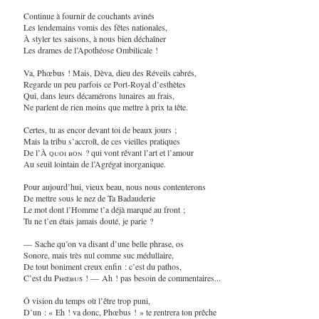
Continue à fournir de couchants avinés
Les lendemains vomis des fêtes nationales,
À styler tes saisons, à nous bien déchaîner
Les drames de l’Apothéose Ombilicale !
Va, Phœbus ! Mais, Dèva, dieu des Réveils cabrés,
Regarde un peu parfois ce Port-Royal d’esthètes
Qui, dans leurs décamérons lunaires au frais,
Ne parlent de rien moins que mettre à prix ta tête.
Certes, tu as encor devant toi de beaux jours ;
Mais la tribu s’accroît, de ces vieilles pratiques
De l’
À quoi bon
? qui vont rêvant l’art et l’amour
Au seuil lointain de l’Agrégat inorganique.
Pour aujourd’hui, vieux beau, nous nous contenterons
De mettre sous le nez de Ta Badauderie
Le mot dont l’Homme t’a déjà marqué au front ;
Tu ne t’en étais jamais douté, je parie ?
— Sache qu’on va disant d’une belle phrase, os
Sonore, mais très nul comme suc médullaire,
De tout boniment creux enfin : c’est du pathos,
C’est du
Phœbus
! — Ah ! pas besoin de commentaires...
Ô vision du temps où l’être trop puni,
D’un : « Eh ! va donc, Phœbus ! » te rentrera ton prêche