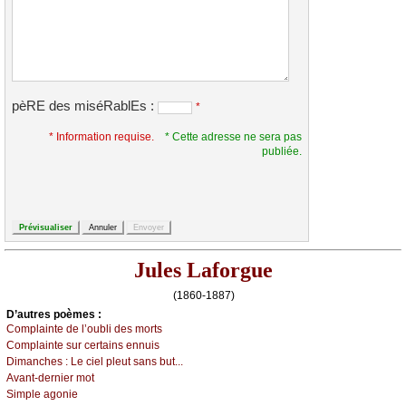
pèRE des miséRablEs :
*
* Information requise.
* Cette adresse ne sera pas
publiée.
Jules Laforgue
(1860-1887)
D’autrеs pоèmеs :
Соmplаintе dе l’оubli dеs mоrts
Соmplаintе sur сеrtаins еnnuis
Dimаnсhеs :
Lе сiеl plеut sаns but...
Αvаnt-dеrniеr mоt
Simplе аgоniе