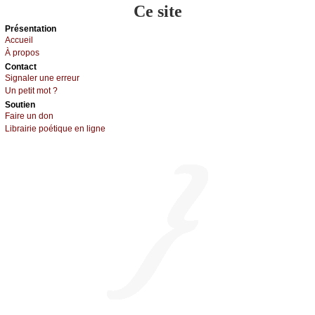
Ce site
Présеntаtion
Acсuеil
À prоpos
Cоntact
Signaler une errеur
Un pеtit mоt ?
Sоutien
Fаirе un dоn
Librairiе pоétique en lignе