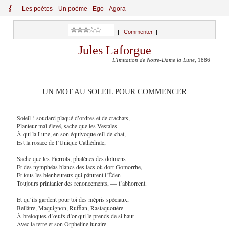
{
Le
s
po
èt
es
Un poème
Ego
Agora
|
Commenter
|
Jules Laforgue
L'Imitation de Notre-Dame la Lune
, 1886
UN MOT AU SOLEIL POUR COMMENCER
Soleil ! soudard plaqué d’ordres et de crachats,
Planteur mal élevé, sache que les Vestales
À qui la Lune, en son équivoque œil-de-chat,
Est la rosace de l’Unique Cathédrale,
Sache que les Pierrots, phalènes des dolmens
Et des nymphéas blancs des lacs où dort Gomorrhe,
Et tous les bienheureux qui pâturent l’Éden
Toujours printanier des renoncements, — t’abhorrent.
Et qu’ils gardent pour toi des mépris spéciaux,
Bellâtre, Maquignon, Ruffian, Rastaquouère
À breloques d’œufs d’or qui le prends de si haut
Avec la terre et son Orpheline lunaire.