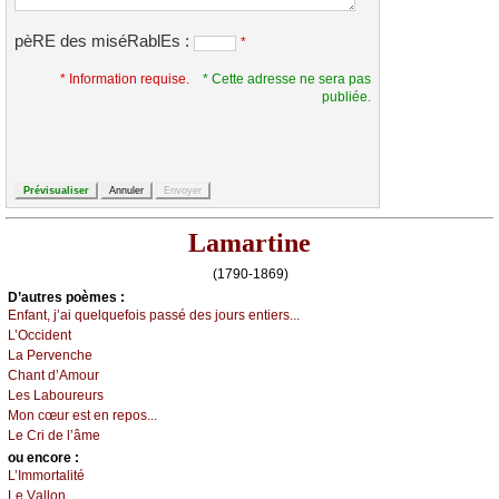
pèRE des miséRablEs :
*
* Information requise.
* Cette adresse ne sera pas
publiée.
Lamartine
(1790-1869)
D’autrеs pоèmеs :
Εnfаnt, ј’аi quеlquеfоis pаssé dеs јоurs еntiеrs...
L’Οссidеnt
Lа Ρеrvеnсhе
Сhаnt d’Αmоur
Lеs Lаbоurеurs
Μоn сœur еst еn rеpоs...
Lе Сri dе l’âmе
оu еncоrе :
L’Ιmmоrtаlité
Lе Vаllоn