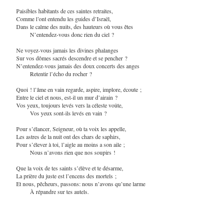
Paisibles habitants de ces saintes retraites,
Comme l’ont entendu les guides d’Israël,
Dans le calme des nuits, des hauteurs où vous êtes
N’entendez-vous donc rien du ciel ?
Ne voyez-vous jamais les divines phalanges
Sur vos dômes sacrés descendre et se pencher ?
N’entendez-vous jamais des doux concerts des anges
Retentir l’écho du rocher ?
Quoi ! l’âme en vain regarde, aspire, implore, écoute ;
Entre le ciel et nous, est-il un mur d’airain ?
Vos yeux, toujours levés vers la céleste voûte,
Vos yeux sont-ils levés en vain ?
Pour s’élancer, Seigneur, où ta voix les appelle,
Les astres de la nuit ont des chars de saphirs,
Pour s’élever à toi, l’aigle au moins a son aile ;
Nous n’avons rien que nos soupirs !
Que la voix de tes saints s’élève et te désarme,
La prière du juste est l’encens des mortels ;
Et nous, pêcheurs, passons: nous n’avons qu’une larme
À répandre sur tes autels.