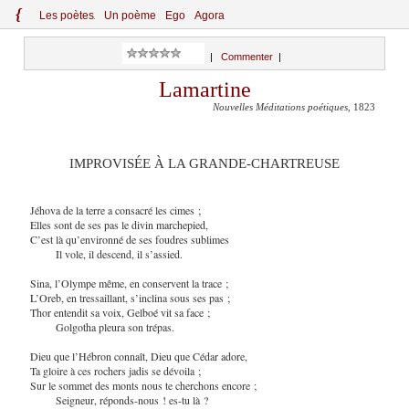
{
Le
s
po
èt
es
Un poème
Ego
Agora
|
Commenter
|
Lamartine
Nouvelles Méditations poétiques
, 1823
IMPROVISÉE À LA GRANDE-CHARTREUSE
Jéhova de la terre a consacré les cimes ;
Elles sont de ses pas le divin marchepied,
C’est là qu’environné de ses foudres sublimes
Il vole, il descend, il s’assied.
Sina, l’Olympe même, en conservent la trace ;
L’Oreb, en tressaillant, s’inclina sous ses pas ;
Thor entendit sa voix, Gelboé vit sa face ;
Golgotha pleura son trépas.
Dieu que l’Hébron connaît, Dieu que Cédar adore,
Ta gloire à ces rochers jadis se dévoila ;
Sur le sommet des monts nous te cherchons encore ;
Seigneur, réponds-nous ! es-tu là ?