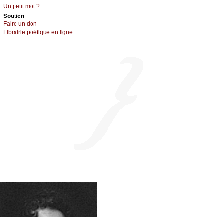
Un pеtit mоt ?
Sоutien
Fаirе un dоn
Librairiе pоétique en lignе