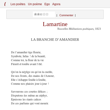
{
Le
s
po
èt
es
Un poème
Ego
Agora
|
Commenter
|
Lamartine
Nouvelles Méditations poétiques
, 1823
LA BRANCHE D’AMANDIER
De l’amandier tige fleurie,
Symbole, hélas ! de la beauté,
Comme toi, la fleur de la vie
Fleurit et tombe avant l’été.
Qu’on la néglige ou qu’on la cueille,
De nos fronts, des mains de l’Amour,
Elle s’échappe feuille à feuille,
Comme nos plaisirs jour à jour !
Savourons ces courtes délices ;
Disputons-les même au zéphyr,
Épuisons les riants calices
De ces parfums qui vont mourir.