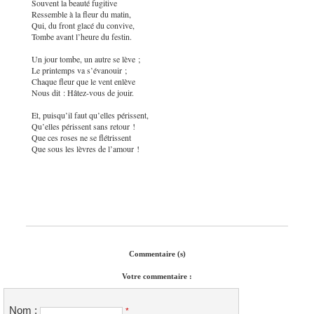
Souvent la beauté fugitive
Ressemble à la fleur du matin,
Qui, du front glacé du convive,
Tombe avant l’heure du festin.
Un jour tombe, un autre se lève ;
Le printemps va s’évanouir ;
Chaque fleur que le vent enlève
Nous dit : Hâtez-vous de jouir.
Et, puisqu’il faut qu’elles périssent,
Qu’elles périssent sans retour !
Que ces roses ne se flétrissent
Que sous les lèvres de l’amour !
Commentaire (s)
Votre commentaire :
Nom :
*