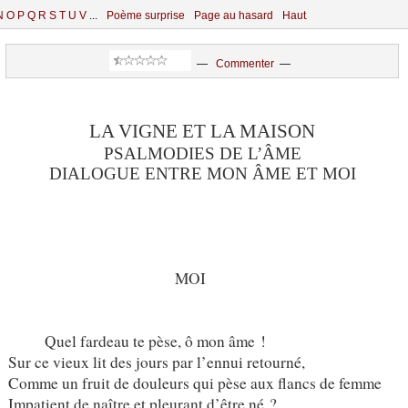
N
O
P
Q
R
S
T
U
V
...
Poème surprise
Page au hasard
Haut
—
Commenter
—
LA VIGNE ET LA MAISON
PSALMODIES DE L’ÂME
DIALOGUE ENTRE MON ÂME ET MOI
MOI
Quel fardeau te pèse, ô mon âme !
Sur ce vieux lit des jours par l’ennui retourné,
Comme un fruit de douleurs qui pèse aux flancs de femme
Impatient de naître et pleurant d’être né ?