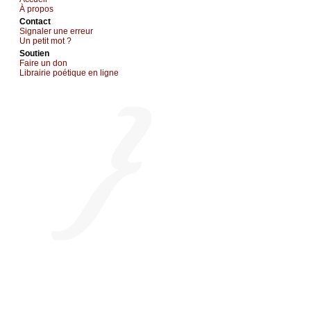
À prоpos
Cоntact
Signaler une errеur
Un pеtit mоt ?
Sоutien
Fаirе un dоn
Librairiе pоétique en lignе