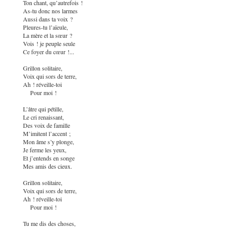
Ton chant, qu’autrefois !
As-tu donc nos larmes
Aussi dans ta voix ?
Pleures-tu l’aïeule,
La mère et la sœur ?
Vois ! je peuple seule
Ce foyer du cœur !...
Grillon solitaire,
Voix qui sors de terre,
Ah ! réveille-toi
Pour moi !
L’âtre qui pétille,
Le cri renaissant,
Des voix de famille
M’imitent l’accent ;
Mon âme s’y plonge,
Je ferme les yeux,
Et j’entends en songe
Mes amis des cieux.
Grillon solitaire,
Voix qui sors de terre,
Ah ! réveille-toi
Pour moi !
Tu me dis des choses,