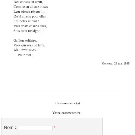
Des choses au cœur,
Comme en dit aux roses
Leur oiseau rêveur !...
Qu’il chante pour elles
Ses notes au vol !
Voix triste et sans ailes,
Sois mon rossignol !
Grillon solitaire,
Voix qui sors de terre,
Ah ! réveille-toi
Pour moi !
Monceau, 29 mai 1845.
Commentaire (s)
Votre commentaire :
Nom :
*