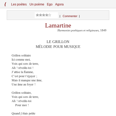
{
Le
s
po
èt
es
Un poème
Ego
Agora
|
Commenter
|
Lamartine
Harmonies poétiques et religieuses
, 1849
LE GRILLON
MÉLODIE POUR MUSIQUE
Grillon solitaire
Ici comme moi,
Voix qui sors de terre,
Ah ! réveille-toi !
J’attise la flamme,
C’est pour t’égayer ;
Mais il manque une âme,
Une âme au foyer !
Grillon solitaire,
Voix qui sors de terre,
Ah ! réveille-toi
Pour moi !
Quand j’étais petite