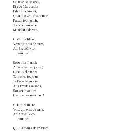
Comme ce berceau,
Et que Marguerite
Filait son fuseau,
Quand le vent d’automne
Faisait tout gémir,
Ton cri monotone
M’aidait à dormir.
Grillon solitaire,
Voix qui sors de terre,
Ah ! réveille-toi
Pour moi !
Seize fois l’année
A compté mes jours ;
Dans la cheminée
Tu niches toujours,
Je t’écoute encore
Aux froides saisons,
Souvenir sonore
Des vieilles maisons !
Grillon solitaire,
Voix qui sors de terre,
Ah ! réveille-toi
Pour moi !
Qu’il a moins de charmes,