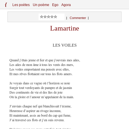
{
Le
s
po
èt
es
Un poème
Ego
Agora
|
Commenter
|
Lamartine
LES VOILES
Quand j’étais jeune et fier et que j’ouvrais mes ailes,
Les ailes de mon âme à tous les vents des mers,
Les voiles emportaient ma pensée avec elles,
Et mes rêves flottaient sur tous les flots amers.
Je voyais dans ce vague où l’horizon se noie
Surgir tout verdoyants de pampre et de jasmin
Des continents de vie et des îles de joie
Où la gloire et l’amour m’appelaient de la main.
J’enviais chaque nef qui blanchissait l’écume,
Heureuse d’aspirer au rivage inconnu,
Et maintenant, assis au bord du cap qui fume,
J’ai traversé ces flots et j’en suis revenu.
Et j’aime encor ces mers autrefois tant aimées,