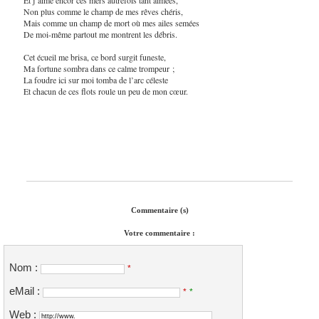
Non plus comme le champ de mes rêves chéris,
Mais comme un champ de mort où mes ailes semées
De moi-même partout me montrent les débris.
Cet écueil me brisa, ce bord surgit funeste,
Ma fortune sombra dans ce calme trompeur ;
La foudre ici sur moi tomba de l’arc céleste
Et chacun de ces flots roule un peu de mon cœur.
Commentaire (s)
Votre commentaire :
Nom :
*
eMail :
*
*
Web :