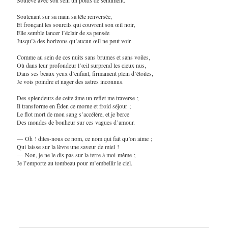
Soutenant sur sa main sa tête renversée,
Et fronçant les sourcils qui couvrent son œil noir,
Elle semble lancer l’éclair de sa pensée
Jusqu’à des horizons qu’aucun œil ne peut voir.
Comme au sein de ces nuits sans brumes et sans voiles,
Où dans leur profondeur l’œil surprend les cieux nus,
Dans ses beaux yeux d’enfant, firmament plein d’étoiles,
Je vois poindre et nager des astres inconnus.
Des splendeurs de cette âme un reflet me traverse ;
Il transforme en Éden ce morne et froid séjour ;
Le flot mort de mon sang s’accélère, et je berce
Des mondes de bonheur sur ces vagues d’amour.
— Oh ! dites-nous ce nom, ce nom qui fait qu’on aime ;
Qui laisse sur la lèvre une saveur de miel !
— Non, je ne le dis pas sur la terre à moi-même ;
Je l’emporte au tombeau pour m’embellir le ciel.