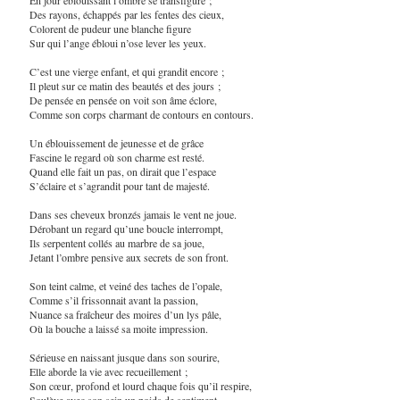
Des rayons, échappés par les fentes des cieux,
Colorent de pudeur une blanche figure
Sur qui l’ange ébloui n’ose lever les yeux.
C’est une vierge enfant, et qui grandit encore ;
Il pleut sur ce matin des beautés et des jours ;
De pensée en pensée on voit son âme éclore,
Comme son corps charmant de contours en contours.
Un éblouissement de jeunesse et de grâce
Fascine le regard où son charme est resté.
Quand elle fait un pas, on dirait que l’espace
S’éclaire et s’agrandit pour tant de majesté.
Dans ses cheveux bronzés jamais le vent ne joue.
Dérobant un regard qu’une boucle interrompt,
Ils serpentent collés au marbre de sa joue,
Jetant l’ombre pensive aux secrets de son front.
Son teint calme, et veiné des taches de l’opale,
Comme s’il frissonnait avant la passion,
Nuance sa fraîcheur des moires d’un lys pâle,
Où la bouche a laissé sa moite impression.
Sérieuse en naissant jusque dans son sourire,
Elle aborde la vie avec recueillement ;
Son cœur, profond et lourd chaque fois qu’il respire,
Soulève avec son sein un poids de sentiment.