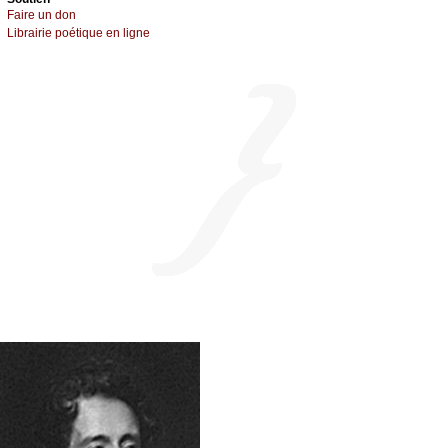
Fаirе un dоn
Librairiе pоétique en lignе