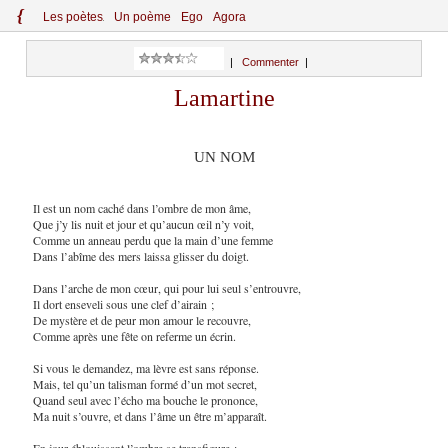
{
Le
s
po
èt
es
Un poème
Ego
Agora
|
Commenter
|
Lamartine
UN NOM
Il est un nom caché dans l’ombre de mon âme,
Que j’y lis nuit et jour et qu’aucun œil n’y voit,
Comme un anneau perdu que la main d’une femme
Dans l’abîme des mers laissa glisser du doigt.
Dans l’arche de mon cœur, qui pour lui seul s’entrouvre,
Il dort enseveli sous une clef d’airain ;
De mystère et de peur mon amour le recouvre,
Comme après une fête on referme un écrin.
Si vous le demandez, ma lèvre est sans réponse.
Mais, tel qu’un talisman formé d’un mot secret,
Quand seul avec l’écho ma bouche le prononce,
Ma nuit s’ouvre, et dans l’âme un être m’apparaît.
En jour éblouissant l’ombre se transfigure ;