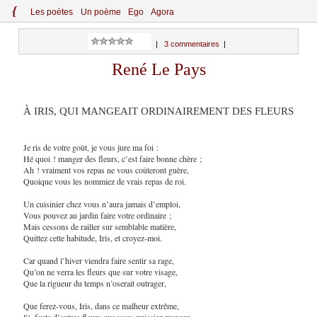
{
Le
s
po
èt
es
Un poème
Ego
Agora
|
3 commentaires
|
René Le Pays
À IRIS, QUI MANGEAIT ORDINAIREMENT DES FLEURS
Je ris de votre goût, je vous jure ma foi :
Hé quoi ! manger des fleurs, c’est faire bonne chère ;
Ah ! vraiment vos repas ne vous coûteront guère,
Quoique vous les nommiez de vrais repas de roi.
Un cuisinier chez vous n’aura jamais d’emploi,
Vous pouvez au jardin faire votre ordinaire ;
Mais cessons de railler sur semblable matière,
Quittez cette habitude, Iris, et croyez-moi.
Car quand l’hiver viendra faire sentir sa rage,
Qu’on ne verra les fleurs que sur votre visage,
Que la rigueur du temps n’oserait outrager,
Que ferez-vous, Iris, dans ce malheur extrême,
Si, faute d’autres fleurs que vous puissiez manger,