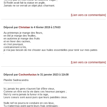
Si Rodin avait fait ta statue en argile,
Jamais ne se verrait un objet plus charmant.
[Lien vers ce commentaire]
Déposé par
Christian
le 4 février 2019 à 17h53
Au printemps je mange des fleurs,
en été je mange des feuilles,
en automne je mange des fruits
et en hiver des racines,
et c’est pourquoi,
contrairement à Iris,
je n’ai pas besoin de me chouter aux huiles essentielles pour tenir sur mes pattes
.
[Lien vers ce commentaire]
Déposé par
Cochonfucius
le 31 janvier 2023 à 11h38
Planète Sadiracandra
-------------------
Ici, jamais les gens n’auront l’air d’être vieux,
Comme un rêve est la vie dans ces heureux parages ;
Nul n’y verra jamais la fureur ni la rage,
Leurs coeurs sont aussi purs que leurs paisibles cieux.
Nulle nef ne pourra te conduire en ces lieux,
Tu n’atterriras point parmi leurs frais ombrages ;