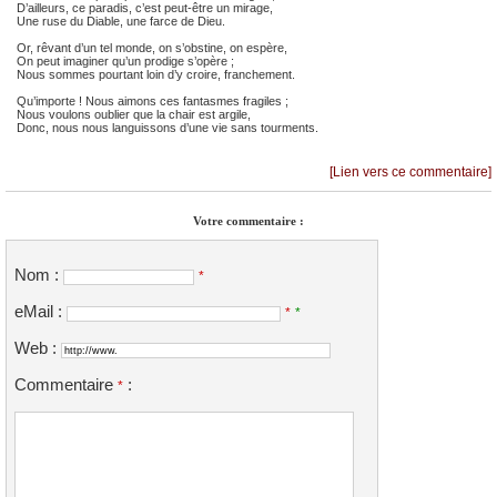
D’ailleurs, ce paradis, c’est peut-être un mirage,
Une ruse du Diable, une farce de Dieu.
Or, rêvant d’un tel monde, on s’obstine, on espère,
On peut imaginer qu’un prodige s’opère ;
Nous sommes pourtant loin d’y croire, franchement.
Qu’importe ! Nous aimons ces fantasmes fragiles ;
Nous voulons oublier que la chair est argile,
Donc, nous nous languissons d’une vie sans tourments.
[Lien vers ce commentaire]
Votre commentaire :
Nom :
*
eMail :
*
*
Web :
Commentaire
:
*