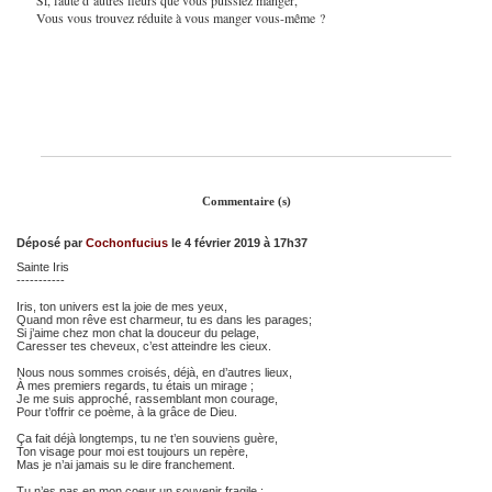
Vous vous trouvez réduite à vous manger vous-même ?
Commentaire (s)
Déposé par
Cochonfucius
le 4 février 2019 à 17h37
Sainte Iris
-----------
Iris, ton univers est la joie de mes yeux,
Quand mon rêve est charmeur, tu es dans les parages;
Si j’aime chez mon chat la douceur du pelage,
Caresser tes cheveux, c’est atteindre les cieux.
Nous nous sommes croisés, déjà, en d’autres lieux,
À mes premiers regards, tu étais un mirage ;
Je me suis approché, rassemblant mon courage,
Pour t’offrir ce poème, à la grâce de Dieu.
Ça fait déjà longtemps, tu ne t’en souviens guère,
Ton visage pour moi est toujours un repère,
Mas je n’ai jamais su le dire franchement.
Tu n’es pas en mon coeur un souvenir fragile ;