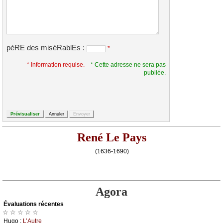
pèRE des miséRablEs :
*
* Information requise.
* Cette adresse ne sera pas
publiée.
René Le Pays
(1636-1690)
Agora
Évаluations récеntes
☆ ☆ ☆ ☆ ☆
Hugо :
L’Αutrе