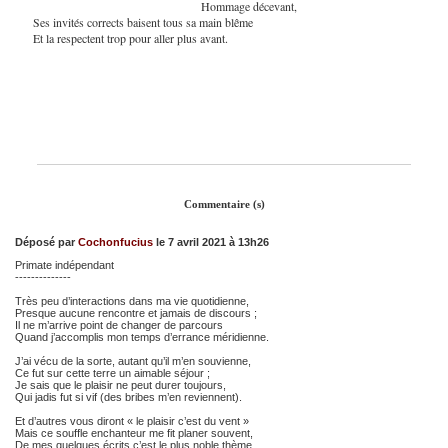
Hommage décevant,
Ses invités corrects baisent tous sa main blême
Et la respectent trop pour aller plus avant.
Commentaire (s)
Déposé par
Cochonfucius
le 7 avril 2021 à 13h26
Primate indépendant
--------------
Très peu d’interactions dans ma vie quotidienne,
Presque aucune rencontre et jamais de discours ;
Il ne m’arrive point de changer de parcours
Quand j’accomplis mon temps d’errance méridienne.
J’ai vécu de la sorte, autant qu’il m’en souvienne,
Ce fut sur cette terre un aimable séjour ;
Je sais que le plaisir ne peut durer toujours,
Qui jadis fut si vif (des bribes m’en reviennent).
Et d’autres vous diront « le plaisir c’est du vent »
Mais ce souffle enchanteur me fit planer souvent,
De mes quelques écrits c’est le plus noble thème.