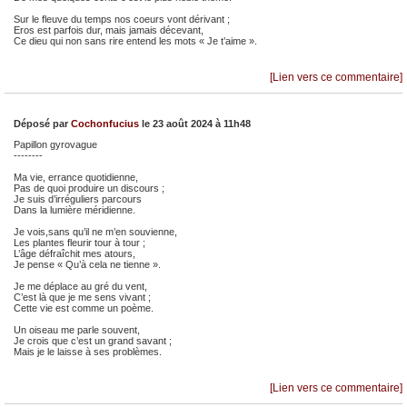
Sur le fleuve du temps nos coeurs vont dérivant ;
Eros est parfois dur, mais jamais décevant,
Ce dieu qui non sans rire entend les mots « Je t’aime ».
[Lien vers ce commentaire]
Déposé par
Cochonfucius
le 23 août 2024 à 11h48
Papillon gyrovague
--------
Ma vie, errance quotidienne,
Pas de quoi produire un discours ;
Je suis d’irréguliers parcours
Dans la lumière méridienne.
Je vois,sans qu’il ne m’en souvienne,
Les plantes fleurir tour à tour ;
L’âge défraîchit mes atours,
Je pense « Qu’à cela ne tienne ».
Je me déplace au gré du vent,
C’est là que je me sens vivant ;
Cette vie est comme un poème.
Un oiseau me parle souvent,
Je crois que c’est un grand savant ;
Mais je le laisse à ses problèmes.
[Lien vers ce commentaire]