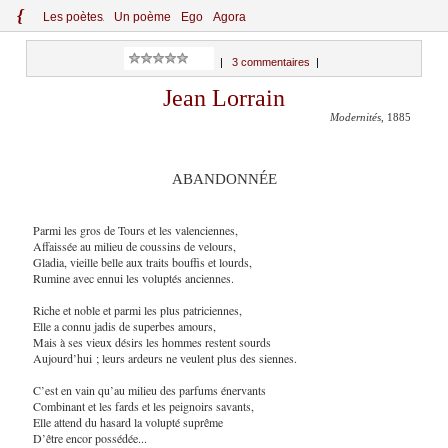
{
Le
s
po
èt
es
Un poème
Ego
Agora
|
3 commentaires
|
Jean Lorrain
Modernités
, 1885
ABANDONNÉE
Parmi les gros de Tours et les valenciennes,
Affaissée au milieu de coussins de velours,
Gladia, vieille belle aux traits bouffis et lourds,
Rumine avec ennui les voluptés anciennes.
Riche et noble et parmi les plus patriciennes,
Elle a connu jadis de superbes amours,
Mais à ses vieux désirs les hommes restent sourds
Aujourd’hui ; leurs ardeurs ne veulent plus des siennes.
C’est en vain qu’au milieu des parfums énervants
Combinant et les fards et les peignoirs savants,
Elle attend du hasard la volupté suprême
D’être encor possédée...