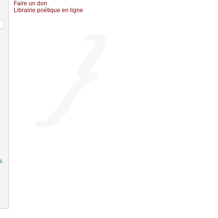
Fаirе un dоn
Librairiе pоétique en lignе
e.