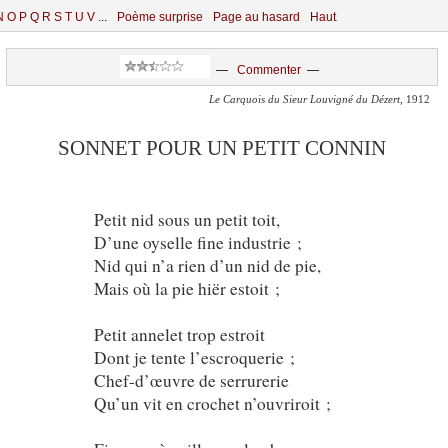
N
O
P
Q
R
S
T
U
V
...
Poème surprise
Page au hasard
Haut
—
Commenter
—
Le Carquois du Sieur Louvigné du Dézert
, 1912
SONNET POUR UN PETIT CONNIN
Petit nid sous un petit toit,
D’une oyselle fine industrie ;
Nid qui n’a rien d’un nid de pie,
Mais où la pie hiër estoit ;
Petit annelet trop estroit
Dont je tente l’escroquerie ;
Chef-d’œuvre de serrurerie
Qu’un vit en crochet n’ouvriroit ;