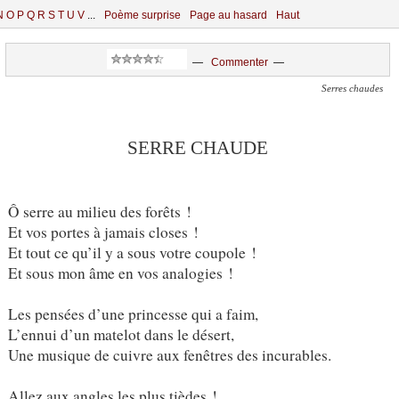
N
O
P
Q
R
S
T
U
V
...
Poème surprise
Page au hasard
Haut
—
Commenter
—
Serres chaudes
SERRE CHAUDE
Ô serre au milieu des forêts !
Et vos portes à jamais closes !
Et tout ce qu’il y a sous votre coupole !
Et sous mon âme en vos analogies !
Les pensées d’une princesse qui a faim,
L’ennui d’un matelot dans le désert,
Une musique de cuivre aux fenêtres des incurables.
Allez aux angles les plus tièdes !