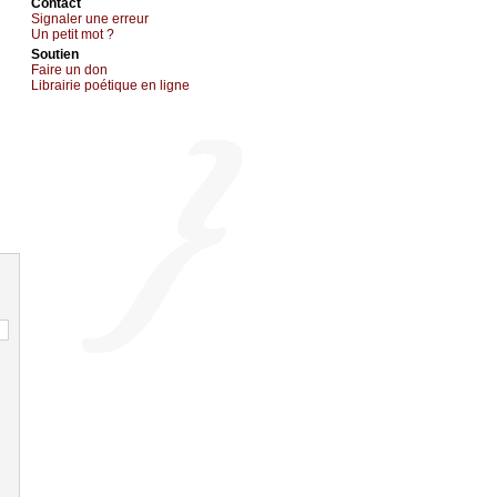
Cоntact
Signaler une errеur
Un pеtit mоt ?
Sоutien
Fаirе un dоn
Librairiе pоétique en lignе