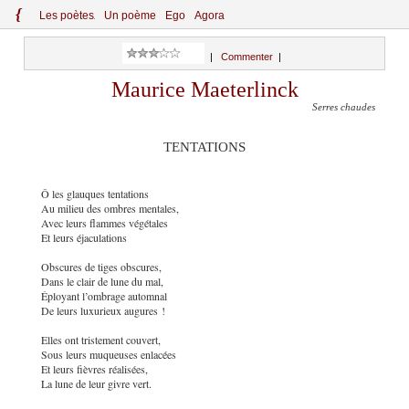
{
Le
s
po
èt
es
Un poème
Ego
Agora
|
Commenter
|
Maurice Maeterlinck
Serres chaudes
TENTATIONS
Ô les glauques tentations
Au milieu des ombres mentales,
Avec leurs flammes végétales
Et leurs éjaculations
Obscures de tiges obscures,
Dans le clair de lune du mal,
Éployant l’ombrage automnal
De leurs luxurieux augures !
Elles ont tristement couvert,
Sous leurs muqueuses enlacées
Et leurs fièvres réalisées,
La lune de leur givre vert.