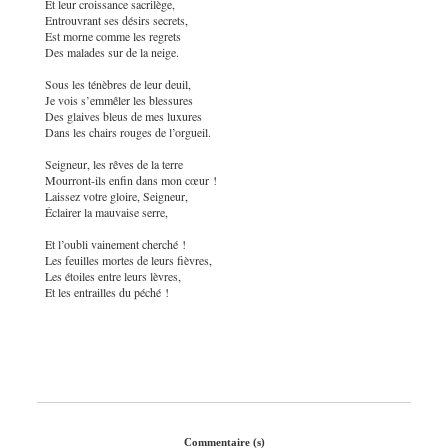
Et leur croissance sacrilège,
Entrouvrant ses désirs secrets,
Est morne comme les regrets
Des malades sur de la neige.
Sous les ténèbres de leur deuil,
Je vois s’emmêler les blessures
Des glaives bleus de mes luxures
Dans les chairs rouges de l’orgueil.
Seigneur, les rêves de la terre
Mourront-ils enfin dans mon cœur !
Laissez votre gloire, Seigneur,
Éclairer la mauvaise serre,
Et l’oubli vainement cherché !
Les feuilles mortes de leurs fièvres,
Les étoiles entre leurs lèvres,
Et les entrailles du péché !
Commentaire (s)