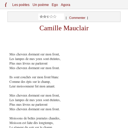
{
Le
s
po
èt
es
Un poème
Ego
Agora
|
Commenter
|
Camille Mauclair
Mes cheveux dorment sur mon front,
Les lampes de mes yeux sont éteintes,
Plus mes lèvres ne parleront
Mes cheveux dorment sur mon front.
Ils sont couchés sur mon front blanc
Comme des épis sur le champ,
Leur moissonneur fut mon amant.
Mes cheveux dorment sur mon front,
Les lampes de mes yeux sont éteintes,
Plus mes lèvres ne parleront
Mes cheveux dorment sur mon front.
Moissons de belles journées chaudes,
Moisson est faite dès longtemps,
Le glaneur du soir sur le champ