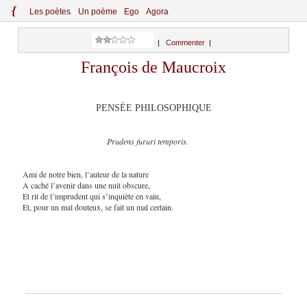
{
Le
s
po
èt
es
Un poème
Ego
Agora
|
Commenter
|
François de Maucroix
PENSÉE PHILOSOPHIQUE
Prudens fururi temporis.
Ami de notre bien, l’auteur de la nature
A caché l’avenir dans une nuit obscure,
Et rit de l’imprudent qui s’inquiète en vain,
Et, pour un mal douteux, se fait un mal certain.