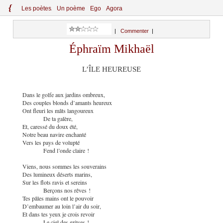
{
Le
s
po
èt
es
Un poème
Ego
Agora
|
Commenter
|
Éphraïm Mikhaël
L’ÎLE HEUREUSE
Dans le golfe aux jardins ombreux,
Des couples blonds d’amants heureux
Ont fleuri les mâts langoureux
De ta galère,
Et, caressé du doux été,
Notre beau navire enchanté
Vers les pays de volupté
Fend l’onde claire !
Viens, nous sommes les souverains
Des lumineux déserts marins,
Sur les flots ravis et sereins
Berçons nos rêves !
Tes pâles mains ont le pouvoir
D’embaumer au loin l’air du soir,
Et dans tes yeux je crois revoir
Le ciel des grèves !