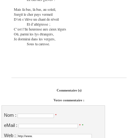
Mais là-bas, là-bas, au soleil,
Surgit le cher pays vermeil
D’où s’élève un chant de réveil
Et d’allégresse ;
C’est l’île heureuse aux cieux légers
Où, parmi les lys étrangers,
Je dormirai dans les vergers,
Sous ta caresse.
Commentaire (s)
Votre commentaire :
Nom :
*
eMail :
*
*
Web :