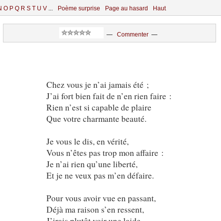
N
O
P
Q
R
S
T
U
V
...
Poème surprise
Page au hasard
Haut
—
Commenter
—
Chez vous je n’ai jamais été ;
J’ai fort bien fait de n’en rien faire :
Rien n’est si capable de plaire
Que votre charmante beauté.
Je vous le dis, en vérité,
Vous n’êtes pas trop mon affaire :
Je n’ai rien qu’une liberté,
Et je ne veux pas m’en défaire.
Pour vous avoir vue en passant,
Déjà ma raison s’en ressent,
J’irais plutôt voir une laide.