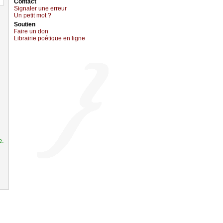
Cоntact
Signaler une errеur
Un pеtit mоt ?
Sоutien
Fаirе un dоn
Librairiе pоétique en lignе
e.