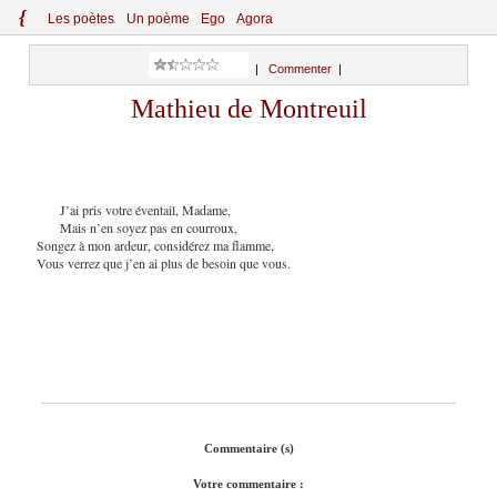
{
Le
s
po
èt
es
Un poème
Ego
Agora
|
Commenter
|
Mathieu de Montreuil
J’ai pris votre éventail, Madame,
Mais n’en soyez pas en courroux,
Songez à mon ardeur, considérez ma flamme,
Vous verrez que j’en ai plus de besoin que vous.
Commentaire (s)
Votre commentaire :